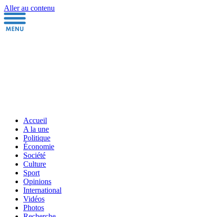
Aller au contenu
Accueil
A la une
Politique
Économie
Société
Culture
Sport
Opinions
International
Vidéos
Photos
Recherche