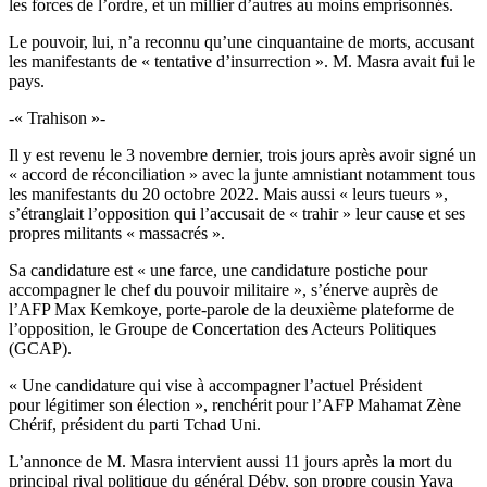
les forces de l’ordre, et un millier d’autres au moins emprisonnés.
Le pouvoir, lui, n’a reconnu qu’une cinquantaine de morts, accusant
les manifestants de « tentative d’insurrection ». M. Masra avait fui le
pays.
-« Trahison »-
Il y est revenu le 3 novembre dernier, trois jours après avoir signé un
« accord de réconciliation » avec la junte amnistiant notamment tous
les manifestants du 20 octobre 2022. Mais aussi « leurs tueurs »,
s’étranglait l’opposition qui l’accusait de « trahir » leur cause et ses
propres militants « massacrés ».
Sa candidature est « une farce, une candidature postiche pour
accompagner le chef du pouvoir militaire », s’énerve auprès de
l’AFP Max Kemkoye, porte-parole de la deuxième plateforme de
l’opposition, le Groupe de Concertation des Acteurs Politiques
(GCAP).
« Une candidature qui vise à accompagner l’actuel Président
pour légitimer son élection », renchérit pour l’AFP Mahamat Zène
Chérif, président du parti Tchad Uni.
L’annonce de M. Masra intervient aussi 11 jours après la mort du
principal rival politique du général Déby, son propre cousin Yaya