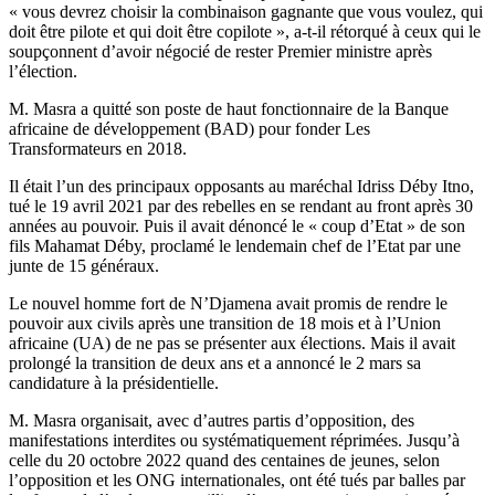
« vous devrez choisir la combinaison gagnante que vous voulez, qui
doit être pilote et qui doit être copilote », a-t-il rétorqué à ceux qui le
soupçonnent d’avoir négocié de rester Premier ministre après
l’élection.
M. Masra a quitté son poste de haut fonctionnaire de la Banque
africaine de développement (BAD) pour fonder Les
Transformateurs en 2018.
Il était l’un des principaux opposants au maréchal Idriss Déby Itno,
tué le 19 avril 2021 par des rebelles en se rendant au front après 30
années au pouvoir. Puis il avait dénoncé le « coup d’Etat » de son
fils Mahamat Déby, proclamé le lendemain chef de l’Etat par une
junte de 15 généraux.
Le nouvel homme fort de N’Djamena avait promis de rendre le
pouvoir aux civils après une transition de 18 mois et à l’Union
africaine (UA) de ne pas se présenter aux élections. Mais il avait
prolongé la transition de deux ans et a annoncé le 2 mars sa
candidature à la présidentielle.
M. Masra organisait, avec d’autres partis d’opposition, des
manifestations interdites ou systématiquement réprimées. Jusqu’à
celle du 20 octobre 2022 quand des centaines de jeunes, selon
l’opposition et les ONG internationales, ont été tués par balles par