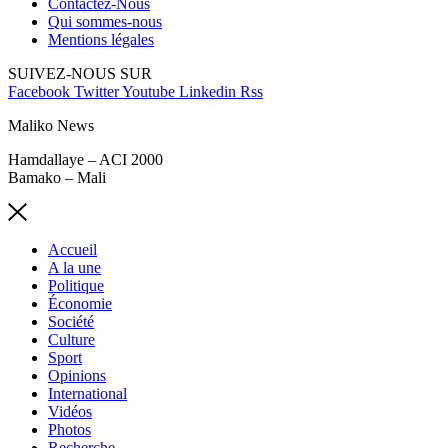
Contactez-Nous
Qui sommes-nous
Mentions légales
SUIVEZ-NOUS SUR
Facebook
Twitter
Youtube
Linkedin
Rss
Maliko News
Hamdallaye – ACI 2000
Bamako – Mali
Accueil
A la une
Politique
Économie
Société
Culture
Sport
Opinions
International
Vidéos
Photos
Recherche