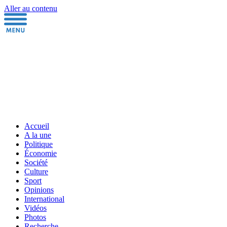
Aller au contenu
Accueil
A la une
Politique
Économie
Société
Culture
Sport
Opinions
International
Vidéos
Photos
Recherche