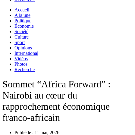
Accueil
A la une
Politique
Économie
Société
Culture
Sport
Opinions
International
Vidéos
Photos
Recherche
Sommet “Africa Forward” :
Nairobi au cœur du
rapprochement économique
franco-africain
Publié le :
11 mai, 2026