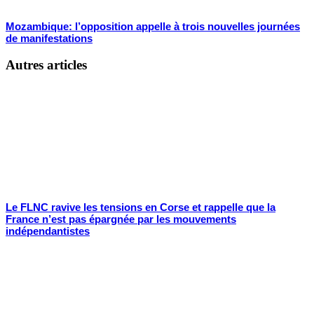
Mozambique: l’opposition appelle à trois nouvelles journées
de manifestations
Autres articles
Le FLNC ravive les tensions en Corse et rappelle que la
France n’est pas épargnée par les mouvements
indépendantistes