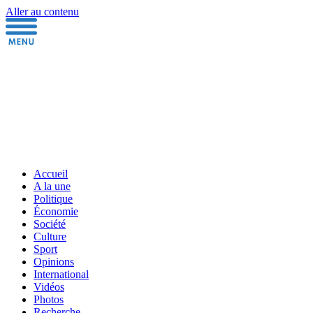
Aller au contenu
Accueil
A la une
Politique
Économie
Société
Culture
Sport
Opinions
International
Vidéos
Photos
Recherche