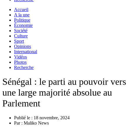
Accueil
A la une
Politique
Économie
Société
Culture
Sport
Opinions
International
Vidéos
Photos
Recherche
Sénégal : le parti au pouvoir vers
une large majorité absolue au
Parlement
Publié le :
18 novembre, 2024
Par :
Maliko News