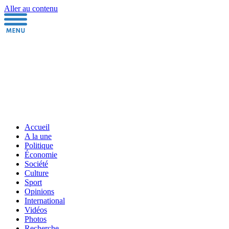
Aller au contenu
Accueil
A la une
Politique
Économie
Société
Culture
Sport
Opinions
International
Vidéos
Photos
Recherche