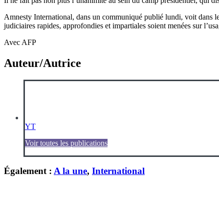
Il ne fait pas non plus l’unanimité au sein du camp présidentiel, qui d
Amnesty International, dans un communiqué publié lundi, voit dans le 
judiciaires rapides, approfondies et impartiales soient menées sur l’usa
Avec AFP
Auteur/Autrice
YT
Voir toutes les publications
Également :
A la une
,
International