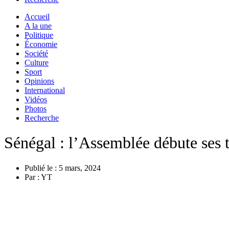
Accueil
A la une
Politique
Économie
Société
Culture
Sport
Opinions
International
Vidéos
Photos
Recherche
Sénégal : l’Assemblée débute ses 
Publié le :
5 mars, 2024
Par :
YT