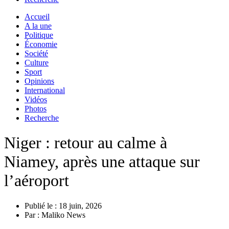
Accueil
A la une
Politique
Économie
Société
Culture
Sport
Opinions
International
Vidéos
Photos
Recherche
Niger : retour au calme à
Niamey, après une attaque sur
l’aéroport
Publié le :
18 juin, 2026
Par :
Maliko News