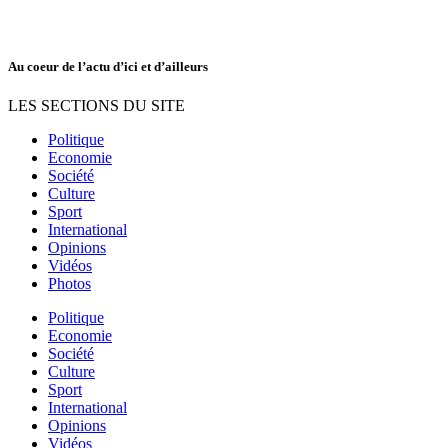
Au coeur de l’actu d’ici et d’ailleurs
LES SECTIONS DU SITE
Politique
Economie
Société
Culture
Sport
International
Opinions
Vidéos
Photos
Politique
Economie
Société
Culture
Sport
International
Opinions
Vidéos