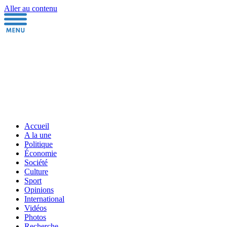
Aller au contenu
Accueil
A la une
Politique
Économie
Société
Culture
Sport
Opinions
International
Vidéos
Photos
Recherche