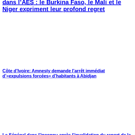
dans l’AES : le Burkina Faso, le Mali et le
Niger expriment leur profond regret
Côte d’Ivoire: Amnesty demande l’arrêt immédiat
d’«expulsions forcées» d’habitants à Abidjan
Le Sénégal dans l’inconnu après l’invalidation du report de la