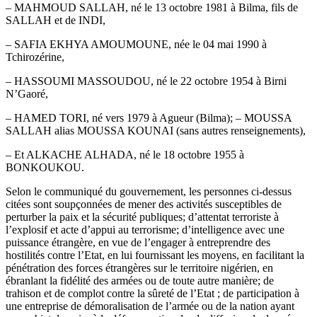
– MAHMOUD SALLAH, né le 13 octobre 1981 à Bilma, fils de
SALLAH et de INDI,
– SAFIA EKHYA AMOUMOUNE, née le 04 mai 1990 à
Tchirozérine,
– HASSOUMI MASSOUDOU, né le 22 octobre 1954 à Birni
N’Gaoré,
– HAMED TORI, né vers 1979 à Agueur (Bilma); – MOUSSA
SALLAH alias MOUSSA KOUNAI (sans autres renseignements),
– Et ALKACHE ALHADA, né le 18 octobre 1955 à
BONKOUKOU.
Selon le communiqué du gouvernement, les personnes ci-dessus
citées sont soupçonnées de mener des activités susceptibles de
perturber la paix et la sécurité publiques; d’attentat terroriste à
l’explosif et acte d’appui au terrorisme; d’intelligence avec une
puissance étrangère, en vue de l’engager à entreprendre des
hostilités contre l’Etat, en lui fournissant les moyens, en facilitant la
pénétration des forces étrangères sur le territoire nigérien, en
ébranlant la fidélité des armées ou de toute autre manière; de
trahison et de complot contre la sûreté de l’Etat ; de participation à
une entreprise de démoralisation de l’armée ou de la nation ayant