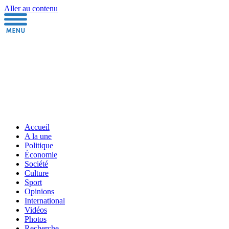
Aller au contenu
Accueil
A la une
Politique
Économie
Société
Culture
Sport
Opinions
International
Vidéos
Photos
Recherche