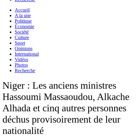
Accueil
A la une
Politique
Économie
Société
Culture
Sport
Opinions
International
Vidéos
Photos
Recherche
Niger : Les anciens ministres
Hassoumi Massaoudou, Alkache
Alhada et cinq autres personnes
déchus provisoirement de leur
nationalité