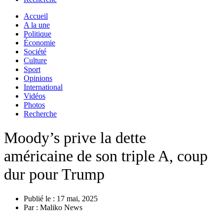
Accueil
A la une
Politique
Économie
Société
Culture
Sport
Opinions
International
Vidéos
Photos
Recherche
Moody’s prive la dette
américaine de son triple A, coup
dur pour Trump
Publié le :
17 mai, 2025
Par :
Maliko News