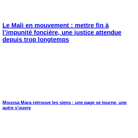
Le Mali en mouvement : mettre fin à
l’impunité foncière, une justice attendue
depuis trop longtemps
Moussa Mara retrouve les siens : une page se tourne, une
autre s’ouvre