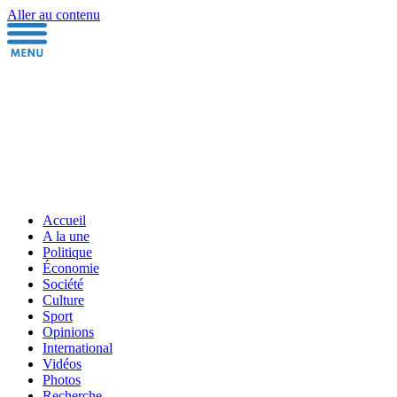
Aller au contenu
Accueil
A la une
Politique
Économie
Société
Culture
Sport
Opinions
International
Vidéos
Photos
Recherche