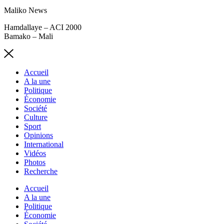
Maliko News
Hamdallaye – ACI 2000
Bamako – Mali
Accueil
A la une
Politique
Économie
Société
Culture
Sport
Opinions
International
Vidéos
Photos
Recherche
Accueil
A la une
Politique
Économie