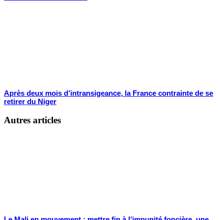
Après deux mois d’intransigeance, la France contrainte de se
retirer du Niger
Autres articles
Le Mali en mouvement : mettre fin à l’impunité foncière, une