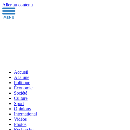
Aller au contenu
Accueil
A la une
Politique
Économie
Société
Culture
Sport
Opinions
International
Vidéos
Photos
Recherche