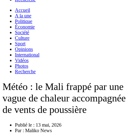
Accueil
A la une
Politique
Économie
Société
Culture
Sport
Opinions
International
Vidéos
Photos
Recherche
Météo : le Mali frappé par une
vague de chaleur accompagnée
de vents de poussière
Publié le :
13 mai, 2026
Par :
Maliko News