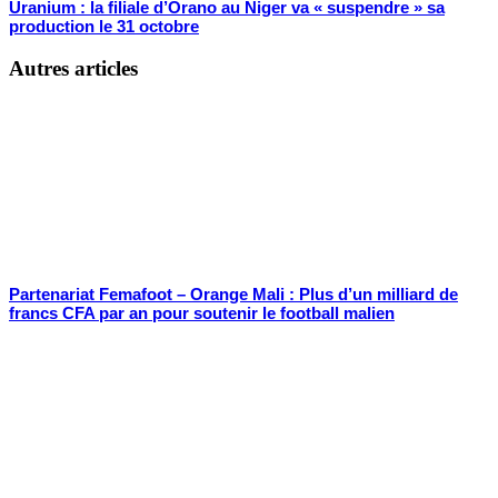
Uranium : la filiale d’Orano au Niger va « suspendre » sa
production le 31 octobre
Autres articles
Partenariat Femafoot – Orange Mali : Plus d’un milliard de
francs CFA par an pour soutenir le football malien