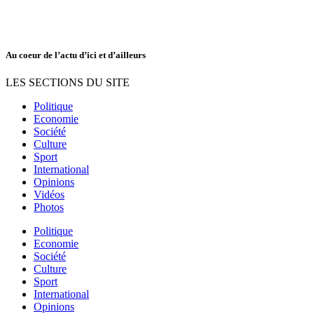
Au coeur de l’actu d’ici et d’ailleurs
LES SECTIONS DU SITE
Politique
Economie
Société
Culture
Sport
International
Opinions
Vidéos
Photos
Politique
Economie
Société
Culture
Sport
International
Opinions