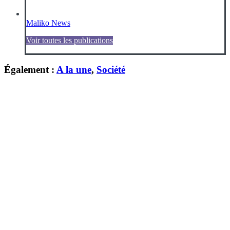
Maliko News
Voir toutes les publications
Également :
A la une
,
Société