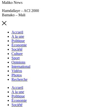
Maliko News
Hamdallaye – ACI 2000
Bamako – Mali
Accueil
A la une
Politique
Économie
Société
Culture
Sport
Opinions
International
Vidéos
Photos
Recherche
Accueil
A la une
Politique
Économie
Société