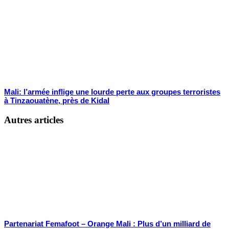
Mali: l’armée inflige une lourde perte aux groupes terroristes
à Tinzaouatène, près de Kidal
Autres articles
Partenariat Femafoot – Orange Mali : Plus d’un milliard de