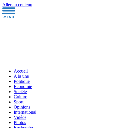
Aller au contenu
Accueil
A la une
Politique
Économie
Société
Culture
Sport
Opinions
International
Vidéos
Photos
Recherche