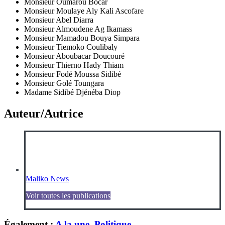
Monsieur Oumarou Bocar
Monsieur Moulaye Aly Kali Ascofare
Monsieur Abel Diarra
Monsieur Almoudene Ag Ikamass
Monsieur Mamadou Bouya Simpara
Monsieur Tiemoko Coulibaly
Monsieur Aboubacar Doucouré
Monsieur Thierno Hady Thiam
Monsieur Fodé Moussa Sidibé
Monsieur Golé Toungara
Madame Sidibé Djénéba Diop
Auteur/Autrice
Maliko News
Voir toutes les publications
Également :
A la une
,
Politique