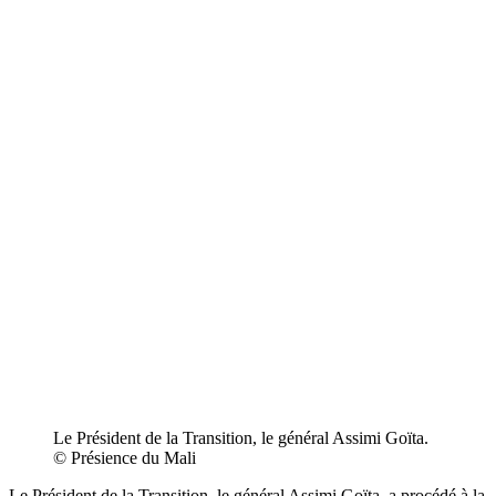
Le Président de la Transition, le général Assimi Goïta.
©️ Présience du Mali
Le Président de la Transition, le général Assimi Goïta, a procédé à la