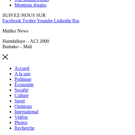
Mentions légales
SUIVEZ-NOUS SUR
Facebook
Twitter
Youtube
Linkedin
Rss
Maliko News
Hamdallaye – ACI 2000
Bamako – Mali
Accueil
A la une
Politique
Économie
Société
Culture
Sport
Opinions
International
Vidéos
Photos
Recherche