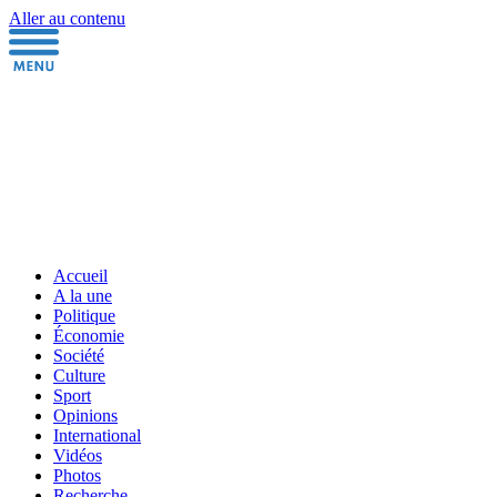
Aller au contenu
Accueil
A la une
Politique
Économie
Société
Culture
Sport
Opinions
International
Vidéos
Photos
Recherche