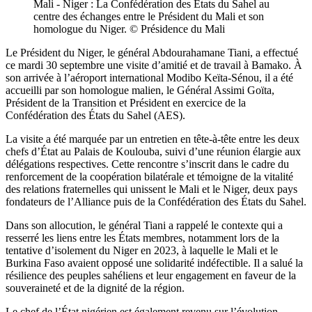
Mali - Niger : La Confédération des États du Sahel au
centre des échanges entre le Président du Mali et son
homologue du Niger. © Présidence du Mali
Le Président du Niger, le général Abdourahamane Tiani, a effectué
ce mardi 30 septembre une visite d’amitié et de travail à Bamako. À
son arrivée à l’aéroport international Modibo Keïta-Sénou, il a été
accueilli par son homologue malien, le Général Assimi Goïta,
Président de la Transition et Président en exercice de la
Confédération des États du Sahel (AES).
La visite a été marquée par un entretien en tête-à-tête entre les deux
chefs d’État au Palais de Koulouba, suivi d’une réunion élargie aux
délégations respectives. Cette rencontre s’inscrit dans le cadre du
renforcement de la coopération bilatérale et témoigne de la vitalité
des relations fraternelles qui unissent le Mali et le Niger, deux pays
fondateurs de l’Alliance puis de la Confédération des États du Sahel.
Dans son allocution, le général Tiani a rappelé le contexte qui a
resserré les liens entre les États membres, notamment lors de la
tentative d’isolement du Niger en 2023, à laquelle le Mali et le
Burkina Faso avaient opposé une solidarité indéfectible. Il a salué la
résilience des peuples sahéliens et leur engagement en faveur de la
souveraineté et de la dignité de la région.
Le chef de l’État nigérien est également revenu sur l’évolution