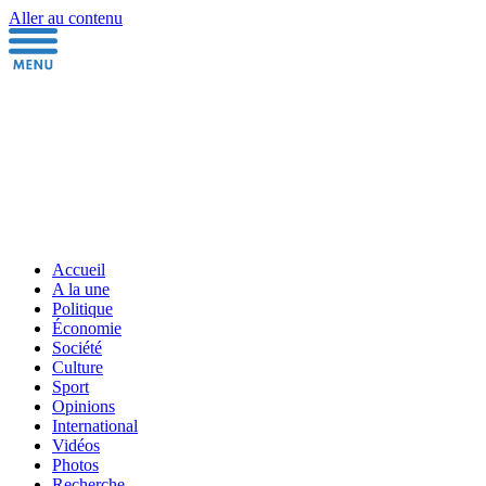
Aller au contenu
Accueil
A la une
Politique
Économie
Société
Culture
Sport
Opinions
International
Vidéos
Photos
Recherche