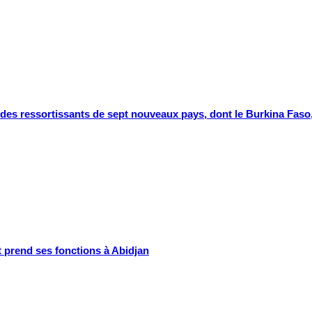
 des ressortissants de sept nouveaux pays, dont le Burkina Faso, 
 prend ses fonctions à Abidjan