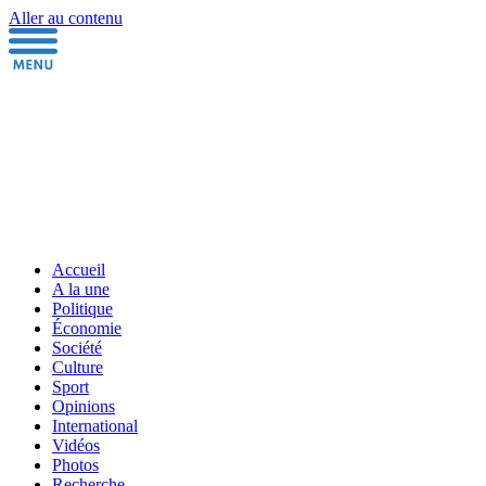
Aller au contenu
Accueil
A la une
Politique
Économie
Société
Culture
Sport
Opinions
International
Vidéos
Photos
Recherche