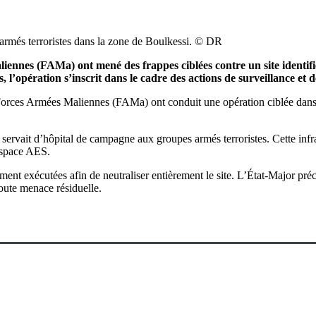
armés terroristes dans la zone de Boulkessi. © DR
aliennes (FAMa) ont mené des frappes ciblées contre un site ident
’opération s’inscrit dans le cadre des actions de surveillance et de
Forces Armées Maliennes (FAMa) ont conduit une opération ciblée dans 
e servait d’hôpital de campagne aux groupes armés terroristes. Cette infr
’espace AES.
ement exécutées afin de neutraliser entièrement le site. L’État-Major pré
toute menace résiduelle.