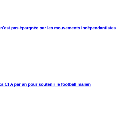
e n’est pas épargnée par les mouvements indépendantistes
cs CFA par an pour soutenir le football malien