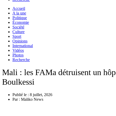
Accueil
A la une
Politique
Économie
Société
Culture
Sport
Opinions
International
Vidéos
Photos
Recherche
Mali : les FAMa détruisent un hôp
Boulkessi
Publié le :
8 juillet, 2026
Par :
Maliko News