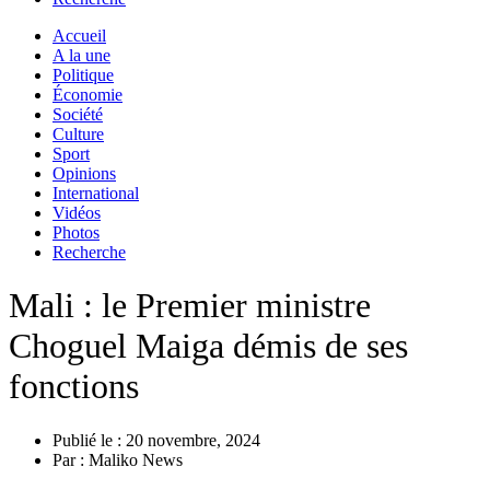
Accueil
A la une
Politique
Économie
Société
Culture
Sport
Opinions
International
Vidéos
Photos
Recherche
Mali : le Premier ministre
Choguel Maiga démis de ses
fonctions
Publié le :
20 novembre, 2024
Par :
Maliko News