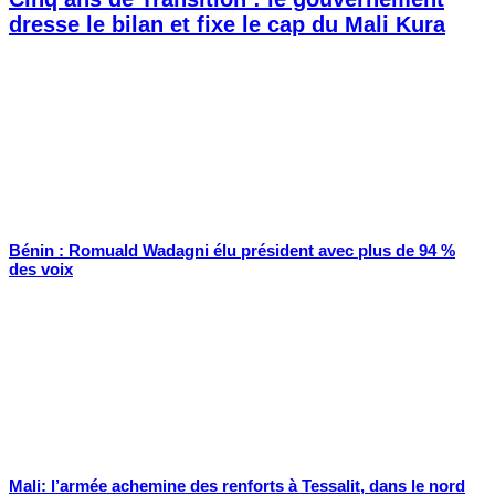
dresse le bilan et fixe le cap du Mali Kura
Bénin : Romuald Wadagni élu président avec plus de 94 %
des voix
Mali: l’armée achemine des renforts à Tessalit, dans le nord