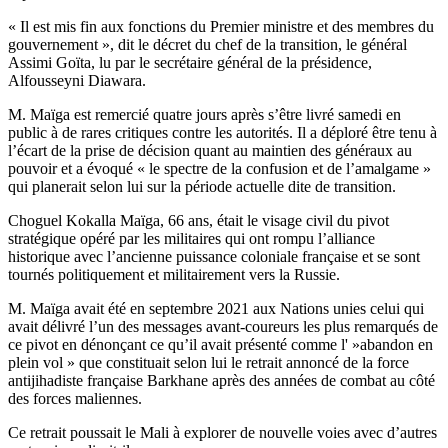
« Il est mis fin aux fonctions du Premier ministre et des membres du
gouvernement », dit le décret du chef de la transition, le général
Assimi Goïta, lu par le secrétaire général de la présidence,
Alfousseyni Diawara.
M. Maïga est remercié quatre jours après s’être livré samedi en
public à de rares critiques contre les autorités. Il a déploré être tenu à
l’écart de la prise de décision quant au maintien des généraux au
pouvoir et a évoqué « le spectre de la confusion et de l’amalgame »
qui planerait selon lui sur la période actuelle dite de transition.
Choguel Kokalla Maïga, 66 ans, était le visage civil du pivot
stratégique opéré par les militaires qui ont rompu l’alliance
historique avec l’ancienne puissance coloniale française et se sont
tournés politiquement et militairement vers la Russie.
M. Maïga avait été en septembre 2021 aux Nations unies celui qui
avait délivré l’un des messages avant-coureurs les plus remarqués de
ce pivot en dénonçant ce qu’il avait présenté comme l' »abandon en
plein vol » que constituait selon lui le retrait annoncé de la force
antijihadiste française Barkhane après des années de combat au côté
des forces maliennes.
Ce retrait poussait le Mali à explorer de nouvelle voies avec d’autres