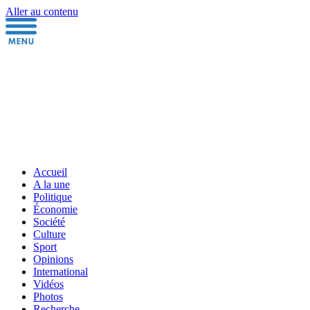
Aller au contenu
Accueil
A la une
Politique
Économie
Société
Culture
Sport
Opinions
International
Vidéos
Photos
Recherche