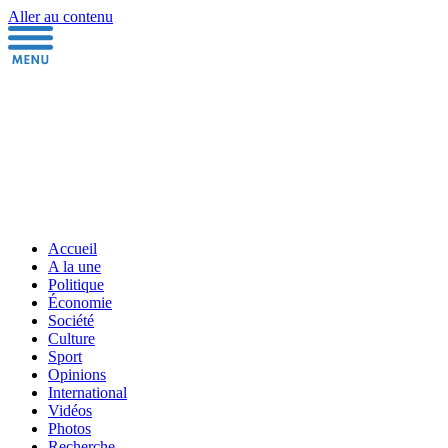
Aller au contenu
Accueil
A la une
Politique
Économie
Société
Culture
Sport
Opinions
International
Vidéos
Photos
Recherche