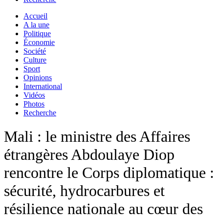
Accueil
A la une
Politique
Économie
Société
Culture
Sport
Opinions
International
Vidéos
Photos
Recherche
Mali : le ministre des Affaires
étrangères Abdoulaye Diop
rencontre le Corps diplomatique :
sécurité, hydrocarbures et
résilience nationale au cœur des