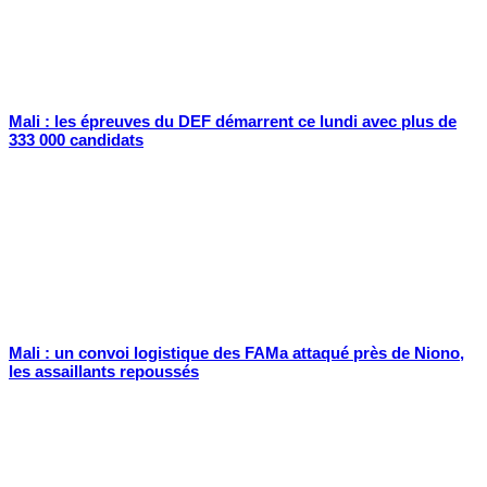
Mali : les épreuves du DEF démarrent ce lundi avec plus de
333 000 candidats
Mali : un convoi logistique des FAMa attaqué près de Niono,
les assaillants repoussés