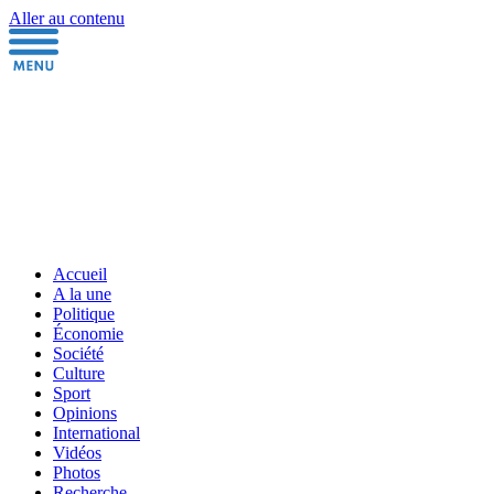
Aller au contenu
Accueil
A la une
Politique
Économie
Société
Culture
Sport
Opinions
International
Vidéos
Photos
Recherche