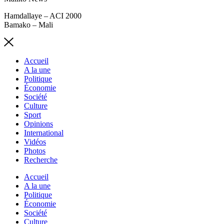
Hamdallaye – ACI 2000
Bamako – Mali
Accueil
A la une
Politique
Économie
Société
Culture
Sport
Opinions
International
Vidéos
Photos
Recherche
Accueil
A la une
Politique
Économie
Société
Culture