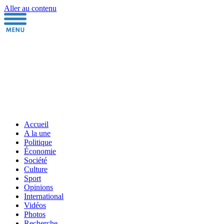
Aller au contenu
Accueil
A la une
Politique
Économie
Société
Culture
Sport
Opinions
International
Vidéos
Photos
Recherche