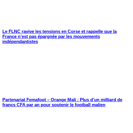
Le FLNC ravive les tensions en Corse et rappelle que la
France n’est pas épargnée par les mouvements
indépendantistes
Partenariat Femafoot – Orange Mali : Plus d’un milliard de
francs CFA par an pour soutenir le football malien