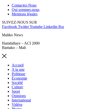
Contactez-Nous
Qui sommes-nous
Mentions légales
SUIVEZ-NOUS SUR
Facebook
Twitter
Youtube
Linkedin
Rss
Maliko News
Hamdallaye – ACI 2000
Bamako – Mali
Accueil
A la une
Politique
Économie
Société
Culture
Sport
Opinions
International
Vidéos
Photos