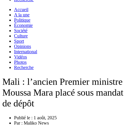
Accueil
A la une
Politique
Économie
Société
Culture
Sport
Opinions
International
Vidéos
Photos
Recherche
Mali : l’ancien Premier ministre
Moussa Mara placé sous mandat
de dépôt
Publié le :
1 août, 2025
Par :
Maliko News