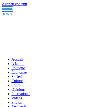
Aller au contenu
Accueil
A la une
Politique
Économie
Société
Culture
Sport
Opinions
International
Vidéos
Photos
Recherche