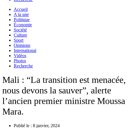
Accueil
A la une
Politique
Économie
Société
Culture
Sport
Opinions
International
Vidéos
Photos
Recherche
Mali : “La transition est menacée,
nous devons la sauver”, alerte
l’ancien premier ministre Moussa
Mara.
Publié le :
8 janvier, 2024