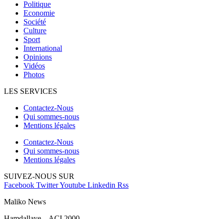
Politique
Economie
Société
Culture
Sport
International
Opinions
Vidéos
Photos
LES SERVICES
Contactez-Nous
Qui sommes-nous
Mentions légales
Contactez-Nous
Qui sommes-nous
Mentions légales
SUIVEZ-NOUS SUR
Facebook
Twitter
Youtube
Linkedin
Rss
Maliko News
Hamdallaye – ACI 2000