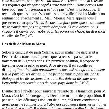
cette transition est la réussite du Mali. Elle conditionne la réussite
des régimes qui viendront après cette transition. Nous devons tout
faire pour que la transition n’échoue pas
’’ s’est -il préoccupé. Il
reconnaît que les autorités actuelles ont réveillé chez les Maliens un
sentiment d’attachement au Mali. Moussa Mara appelle tous à
préserver cet acquis, “
Nous devons tout faire pour que ce sentiment
ne se transforme pas en grande déception. Si cela arrive, nous
risquons d’ouvrir pour notre pays les portes du chaos, du désespoir
et celles de l’enfer
’’.
Les défis de Moussa Mara
Selon le candidat du parti Yelema, aucun malien ne gagnerait à
l’échec de la transition. Il pense que sa réussite passe par le
traitement de 5 grands défis. En première position, il propose de
travailler pour la paix au nord. A ce niveau, il en appelle au
dialogue, “
tout individu normalement constitué sait qu’on n’obtient
pas la paix par les armes. On ne peut obtenir la paix que par le
dialogue et les discussions. Les autorités doivent discuter avec
l’ensemble des constituants de notre pays donc la CMA’’.
L’autre défi à révéler pour sauver la réussite de la transition, pour M.
Mara, c’est le défi énergétique. Devant le manque de proposition, il
pense que les délestages risquent
de durer
, ‘’Si nous continuons
ainsi, nous ne sommes pas à l’abri des problèmes dans les semaines
et les mois à venir
’’. Il estime qu’ “
il est temps de dire la vérité aux