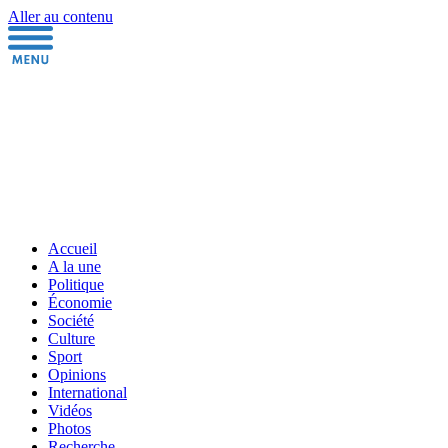
Aller au contenu
Accueil
A la une
Politique
Économie
Société
Culture
Sport
Opinions
International
Vidéos
Photos
Recherche