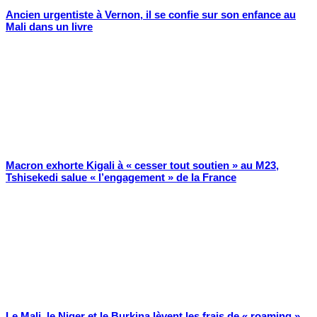
Ancien urgentiste à Vernon, il se confie sur son enfance au
Mali dans un livre
Macron exhorte Kigali à « cesser tout soutien » au M23,
Tshisekedi salue « l’engagement » de la France
Le Mali, le Niger et le Burkina lèvent les frais de « roaming »