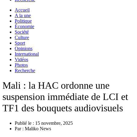
Accueil
A la une
Politique
Économie
Société
Culture
Sport
Opinions
International
Vidéos
Photos
Recherche
Mali : la HAC ordonne une
suspension immédiate de LCI et
TF1 des bouquets audiovisuels
Publié le :
15 novembre, 2025
Par :
Maliko News