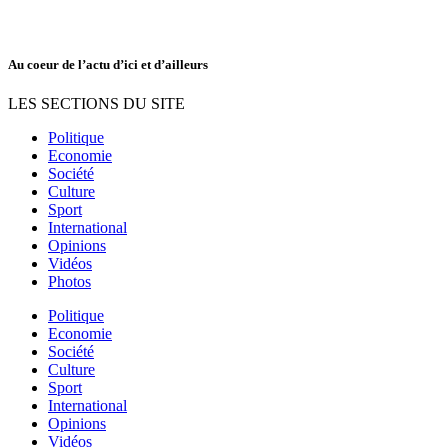
Au coeur de l’actu d’ici et d’ailleurs
LES SECTIONS DU SITE
Politique
Economie
Société
Culture
Sport
International
Opinions
Vidéos
Photos
Politique
Economie
Société
Culture
Sport
International
Opinions
Vidéos