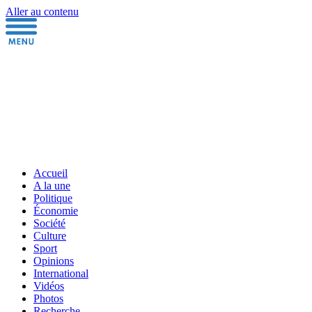
Aller au contenu
Accueil
A la une
Politique
Économie
Société
Culture
Sport
Opinions
International
Vidéos
Photos
Recherche