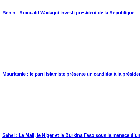
Bénin : Romuald Wadagni investi président de la République
Mauritanie : le parti islamiste présente un candidat à la préside
Sahel : Le Mali, le Niger et le Burkina Faso sous la menace d’un