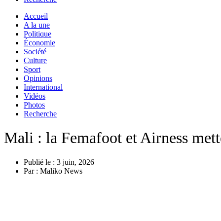
Accueil
A la une
Politique
Économie
Société
Culture
Sport
Opinions
International
Vidéos
Photos
Recherche
Mali : la Femafoot et Airness mette
Publié le :
3 juin, 2026
Par :
Maliko News