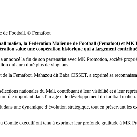
ne de Football. © Femafoot
ball malien, la Fédération Malienne de Football (Femafoot) et MK 
ation salue une coopération historique qui a largement contribué
a annoncé la fin de son partenariat avec MK Promotion, société propri
ation qui aura duré plus de vingt ans.
t de la Femafoot, Mahazou dit Baba CISSET, a exprimé sa reconnaissance
ections nationales du Mali, contribuant à leur visibilité et à leur représ
 un rôle important dans l’image et le développement du football malien.
it dans une dynamique d’évolution stratégique, tout en préservant les exc
omité exécutif ont tenu à exprimer leur profonde gratitude à MK Prom