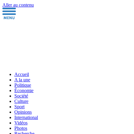
Aller au contenu
Accueil
A la une
Politique
Économie
Société
Culture
Sport
Opinions
International
Vidéos
Photos
Recherche