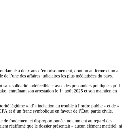
condamné à
deux ans d’emprisonnement, dont un an ferme et un an
lé de l’une des affaires judiciaires les plus médiatisées du pays.
a « solidarité indéfectible » avec des prisonniers politiques qu’il
ko, entraînant son
arrestation le 1ᵉʳ août 2025
et son maintien en
ité légitime », d’« incitation au trouble à l’ordre public » et de «
 CFA
et d’un franc symbolique en faveur de l’État, partie civile.
ide de fondement et disproportionnée, notamment au regard des
ient réaffirmé que le dossier présentait « aucun élément matériel, ni