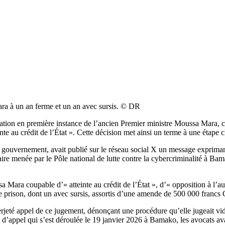
ra à un an ferme et un an avec sursis. © DR
ation en première instance
de l’ancien Premier ministre
Moussa Mara, 
einte au crédit de l’État ». Cette décision met ainsi un terme à une étape c
gouvernement, avait publié sur le réseau social X un message exprimant s
aire menée par le
Pôle national de lutte contre la cybercriminalité
à Bama
Mara coupable d’« atteinte au crédit de l’État », d’« opposition à l’autor
 prison, dont un avec sursis, assortis d’une amende de
500 000 francs
erjeté appel de ce jugement, dénonçant une procédure qu’elle jugeait v
 d’appel qui s’est déroulée
le 19 janvier 2026 à Bamako, les avocats ava