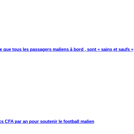
e que tous les passagers maliens à bord , sont « sains et saufs »
cs CFA par an pour soutenir le football malien