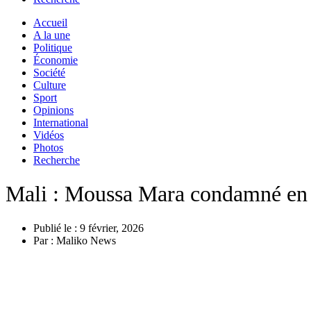
Accueil
A la une
Politique
Économie
Société
Culture
Sport
Opinions
International
Vidéos
Photos
Recherche
Mali : Moussa Mara condamné en a
Publié le :
9 février, 2026
Par :
Maliko News