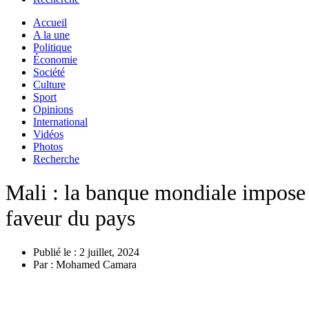
Accueil
A la une
Politique
Économie
Société
Culture
Sport
Opinions
International
Vidéos
Photos
Recherche
Mali : la banque mondiale impose 
faveur du pays
Publié le :
2 juillet, 2024
Par :
Mohamed Camara