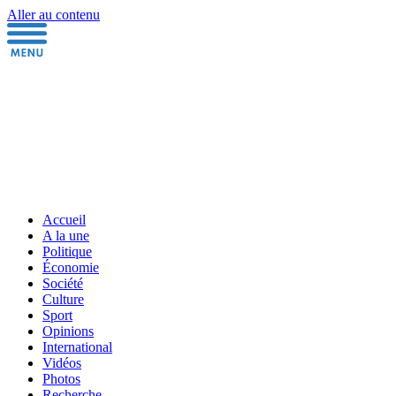
Aller au contenu
Accueil
A la une
Politique
Économie
Société
Culture
Sport
Opinions
International
Vidéos
Photos
Recherche