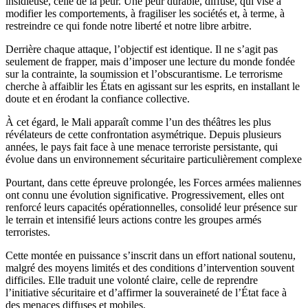
insidieuse, celle de la peur. Une peur durable, diffuse, qui vise à
modifier les comportements, à fragiliser les sociétés et, à terme, à
restreindre ce qui fonde notre liberté et notre libre arbitre.
Derrière chaque attaque, l’objectif est identique. Il ne s’agit pas
seulement de frapper, mais d’imposer une lecture du monde fondée
sur la contrainte, la soumission et l’obscurantisme. Le terrorisme
cherche à affaiblir les États en agissant sur les esprits, en installant le
doute et en érodant la confiance collective.
À cet égard, le Mali apparaît comme l’un des théâtres les plus
révélateurs de cette confrontation asymétrique. Depuis plusieurs
années, le pays fait face à une menace terroriste persistante, qui
évolue dans un environnement sécuritaire particulièrement complexe
Pourtant, dans cette épreuve prolongée, les Forces armées maliennes
ont connu une évolution significative. Progressivement, elles ont
renforcé leurs capacités opérationnelles, consolidé leur présence sur
le terrain et intensifié leurs actions contre les groupes armés
terroristes.
Cette montée en puissance s’inscrit dans un effort national soutenu,
malgré des moyens limités et des conditions d’intervention souvent
difficiles. Elle traduit une volonté claire, celle de reprendre
l’initiative sécuritaire et d’affirmer la souveraineté de l’État face à
des menaces diffuses et mobiles.