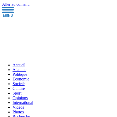
Aller au contenu
Accueil
A la une
Politique
Économie
Société
Culture
Sport
Opinions
International
Vidéos
Photos
Recherche