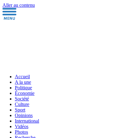
Aller au contenu
Accueil
A la une
Politique
Économie
Société
Culture
Sport
Opinions
International
Vidéos
Photos
Recherche