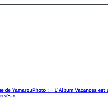
que de YamarouPhoto : « L’Album Vacances est u
risés »