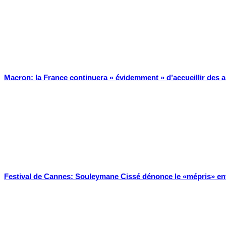
Macron: la France continuera « évidemment » d’accueillir des a
Festival de Cannes: Souleymane Cissé dénonce le «mépris» env