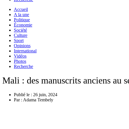
Accueil
A la une
Politique
Économie
Société
Culture
Sport
Opinions
International
Vidéos
Photos
Recherche
Mali : des manuscrits anciens au 
Publié le :
26 juin, 2024
Par :
Adama Tembely