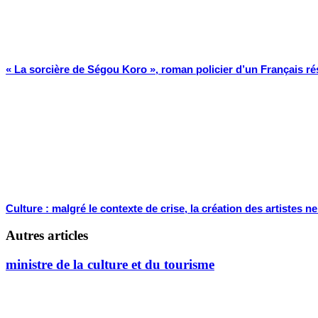
« La sorcière de Ségou Koro », roman policier d’un Français ré
Culture : malgré le contexte de crise, la création des artistes ne
Autres articles
ministre de la culture et du tourisme