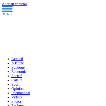
Aller au contenu
Accueil
A la une
Politique
Économie
Société
Culture
Sport
Opinions
International
Vidéos
Photos
Recherche