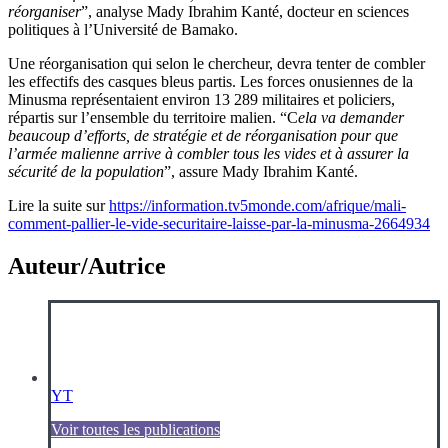
réorganiser
”, analyse Mady Ibrahim Kanté, docteur en sciences
politiques à l’Université de Bamako.
Une réorganisation qui selon le chercheur, devra tenter de combler
les effectifs des casques bleus partis. Les forces onusiennes de la
Minusma représentaient environ 13 289 militaires et policiers,
répartis sur l’ensemble du territoire malien. “C
ela va demander
beaucoup d’efforts, de stratégie et de réorganisation pour que
l’armée malienne arrive à combler tous les vides et à assurer la
sécurité de la population
”, assure Mady Ibrahim Kanté.
Lire la suite sur
https://information.tv5monde.com/afrique/mali-
comment-pallier-le-vide-securitaire-laisse-par-la-minusma-2664934
Auteur/Autrice
YT
Voir toutes les publications