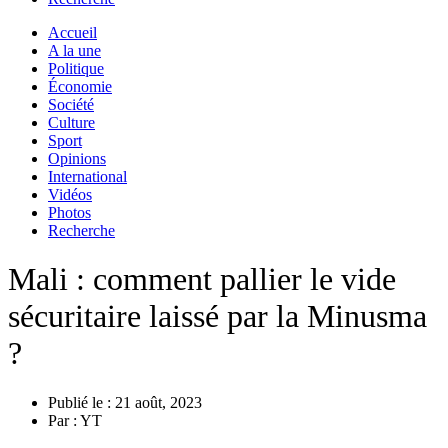
Accueil
A la une
Politique
Économie
Société
Culture
Sport
Opinions
International
Vidéos
Photos
Recherche
Mali : comment pallier le vide
sécuritaire laissé par la Minusma
?
Publié le :
21 août, 2023
Par :
YT