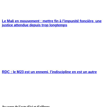
Le Mali en mouvement : mettre fin à l’impunité foncière, une
justice attendue depuis trop longtemps
RDC : le M23 est un ennemi, l’indiscipline en est un autre
Au coeur de l’actu d’ici et d’ailleurs