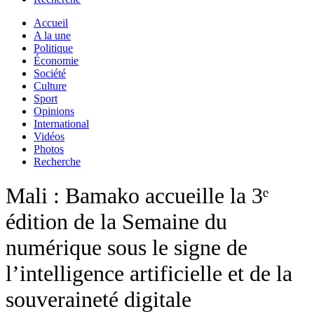
Accueil
A la une
Politique
Économie
Société
Culture
Sport
Opinions
International
Vidéos
Photos
Recherche
Mali : Bamako accueille la 3ᵉ
édition de la Semaine du
numérique sous le signe de
l’intelligence artificielle et de la
souveraineté digitale