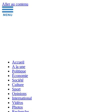
Aller au contenu
Accueil
A la une
Politique
Économie
Société
Culture
Sport
Opinions
International
Vidéos
Photos
Recherche