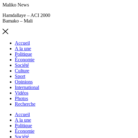
Maliko News
Hamdallaye – ACI 2000
Bamako – Mali
Accueil
A la une
Politique
Économie
Société
Culture
Sport
Opinions
International
Vidéos
Photos
Recherche
Accueil
A la une
Politique
Économie
Société