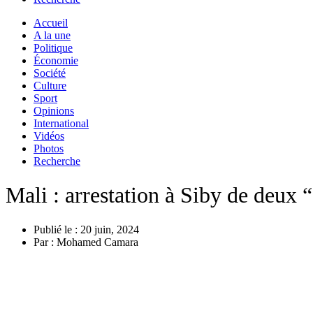
Accueil
A la une
Politique
Économie
Société
Culture
Sport
Opinions
International
Vidéos
Photos
Recherche
Mali : arrestation à Siby de deux “
Publié le :
20 juin, 2024
Par :
Mohamed Camara