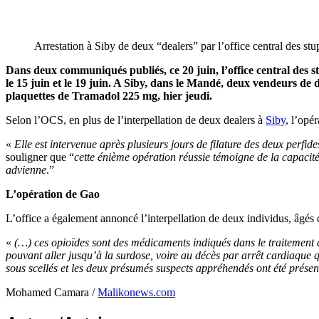
Arrestation à Siby de deux “dealers” par l’office central des s
Dans deux communiqués publiés, ce 20 juin, l’office central des
le 15 juin et le 19 juin. A Siby, dans le Mandé, deux vendeurs de 
plaquettes de Tramadol 225 mg, hier jeudi.
Selon l’OCS, en plus de l’interpellation de deux dealers à
Siby
, l’opé
«
Elle est intervenue après plusieurs jours de filature des deux perfides
souligner que “
cette énième opération réussie témoigne de la capacité 
advienne
.”
L’opération de Gao
L’office a également annoncé l’interpellation de deux individus, âgé
«
(…) ces opioïdes sont des médicaments indiqués dans le traitement d
pouvant aller jusqu’à la surdose, voire au décès par arrêt cardiaqu
sous scellés et les deux présumés suspects appréhendés ont été prése
Mohamed Camara /
Malikonews.com