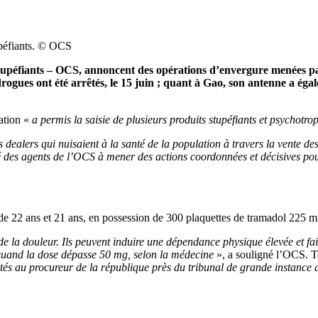
tupéfiants. © OCS
 stupéfiants – OCS, annoncent des opérations d’envergure menées pa
drogues ont été arrêtés, le 15 juin ; quant à Gao, son antenne a ég
ration «
a permis la saisie de plusieurs produits stupéfiants et psychotro
 dealers qui nuisaient à la santé de la population à travers la vente des 
des agents de l’OCS à mener des actions coordonnées et décisives pour i
s de 22 ans et 21 ans, en possession de 300 plaquettes de tramadol 225
e la douleur. Ils peuvent induire une dépendance physique élevée et fa
e quand la dose dépasse 50 mg, selon la médecine
», a souligné l’OCS. T
ntés au procureur de la république près du tribunal de grande instance