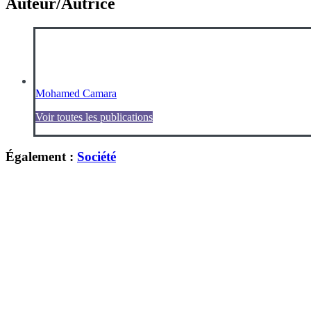
Auteur/Autrice
Mohamed Camara
Voir toutes les publications
Également :
Société