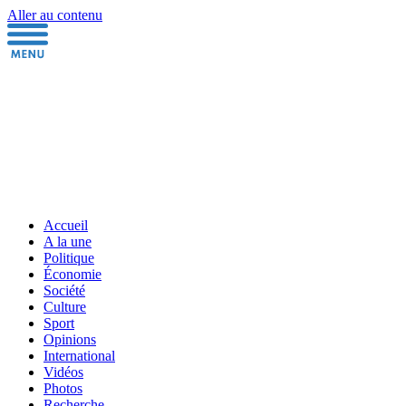
Aller au contenu
Accueil
A la une
Politique
Économie
Société
Culture
Sport
Opinions
International
Vidéos
Photos
Recherche