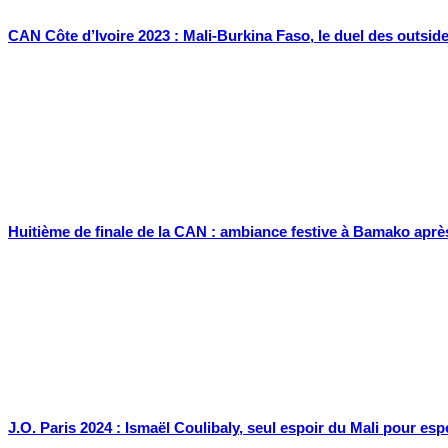
CAN Côte d’Ivoire 2023 : Mali-Burkina Faso, le duel des outsid
Huitième de finale de la CAN : ambiance festive à Bamako après 
J.O. Paris 2024 : Ismaël Coulibaly, seul espoir du Mali pour e