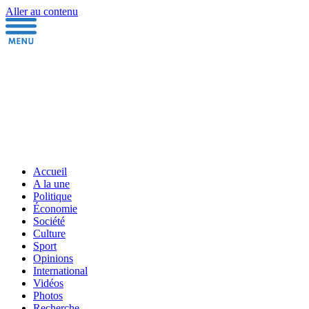
Aller au contenu
Accueil
A la une
Politique
Économie
Société
Culture
Sport
Opinions
International
Vidéos
Photos
Recherche