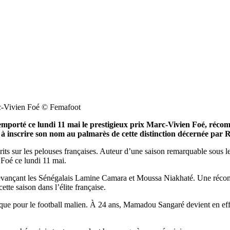
rc-Vivien Foé © Femafoot
orté ce lundi 11 mai le prestigieux prix Marc-Vivien Foé, récomp
 à inscrire son nom au palmarès de cette distinction décernée par 
s sur les pelouses françaises. Auteur d’une saison remarquable sous les
 Foé ce lundi 11 mai.
devançant les Sénégalais Lamine Camara et Moussa Niakhaté. Une récomp
ette saison dans l’élite française.
torique pour le football malien. À 24 ans, Mamadou Sangaré devient en ef