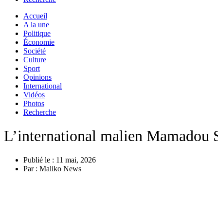
Accueil
A la une
Politique
Économie
Société
Culture
Sport
Opinions
International
Vidéos
Photos
Recherche
L’international malien Mamadou S
Publié le :
11 mai, 2026
Par :
Maliko News