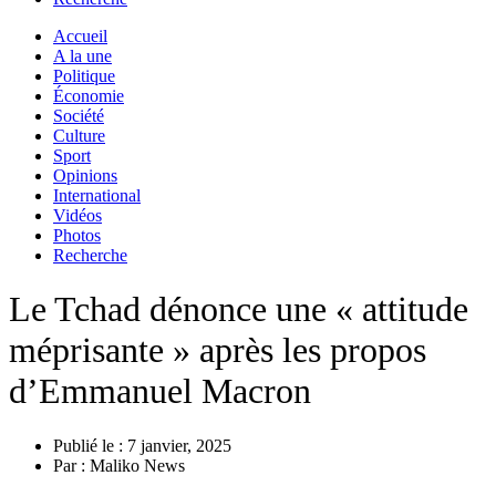
Accueil
A la une
Politique
Économie
Société
Culture
Sport
Opinions
International
Vidéos
Photos
Recherche
Le Tchad dénonce une « attitude
méprisante » après les propos
d’Emmanuel Macron
Publié le :
7 janvier, 2025
Par :
Maliko News