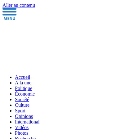
Aller au contenu
Accueil
A la une
Politique
Économie
Société
Culture
Sport
Opinions
International
Vidéos
Photos
Recherche