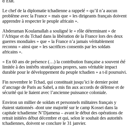
d’Etat.
Le chef de la diplomatie tchadienne a rappelé « qu’il n’a aucun
problème avec la France » mais que « les dirigeants français doivent
apprendre à respecter le peuple africain ».
Abderaman Koulamallah a souligné le « rôle déterminant » de
l’Afrique et du Tchad dans la libération de la France lors des deux
guerres mondiales » que « la France n’a jamais véritablement
reconnu » ainsi que « les sacrifices consentis par les soldats
africains ».
« En 60 ans de présence (…) la contribution française a souvent été
limitée à des intérêts stratégiques propres, sans véritable impact
durable pour le développement du peuple tchadien » a t-il poursuivi.
Fin novembre le Tchad, qui constituait jusqu’ici le dernier point
d’ancrage de Paris au Sahel, a mis fin aux accords de défense et de
sécurité qui le liaient avec l’ancienne puissance coloniale.
Environ un millier de soldats et personnels militaires français y
étaient stationnés -dont une majorité sur le camp Kossei dans la
capitale tchadienne N’Djamena – avant le début des opérations de
retrait initiées début décembre et qui, selon le souhait des autorités
tchadiennes, doivent se conclure le 31 janvier.