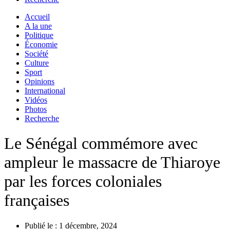
Accueil
A la une
Politique
Économie
Société
Culture
Sport
Opinions
International
Vidéos
Photos
Recherche
Le Sénégal commémore avec
ampleur le massacre de Thiaroye
par les forces coloniales
françaises
Publié le :
1 décembre, 2024