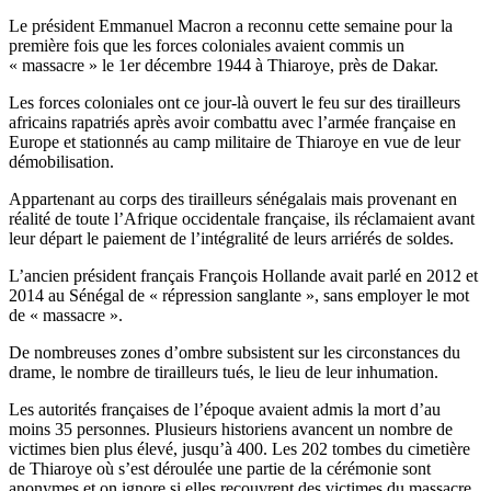
Le président Emmanuel Macron a reconnu cette semaine pour la
première fois que les forces coloniales avaient commis un
« massacre » le 1er décembre 1944 à Thiaroye, près de Dakar.
Les forces coloniales ont ce jour-là ouvert le feu sur des tirailleurs
africains rapatriés après avoir combattu avec l’armée française en
Europe et stationnés au camp militaire de Thiaroye en vue de leur
démobilisation.
Appartenant au corps des tirailleurs sénégalais mais provenant en
réalité de toute l’Afrique occidentale française, ils réclamaient avant
leur départ le paiement de l’intégralité de leurs arriérés de soldes.
L’ancien président français François Hollande avait parlé en 2012 et
2014 au Sénégal de « répression sanglante », sans employer le mot
de « massacre ».
De nombreuses zones d’ombre subsistent sur les circonstances du
drame, le nombre de tirailleurs tués, le lieu de leur inhumation.
Les autorités françaises de l’époque avaient admis la mort d’au
moins 35 personnes. Plusieurs historiens avancent un nombre de
victimes bien plus élevé, jusqu’à 400. Les 202 tombes du cimetière
de Thiaroye où s’est déroulée une partie de la cérémonie sont
anonymes et on ignore si elles recouvrent des victimes du massacre.