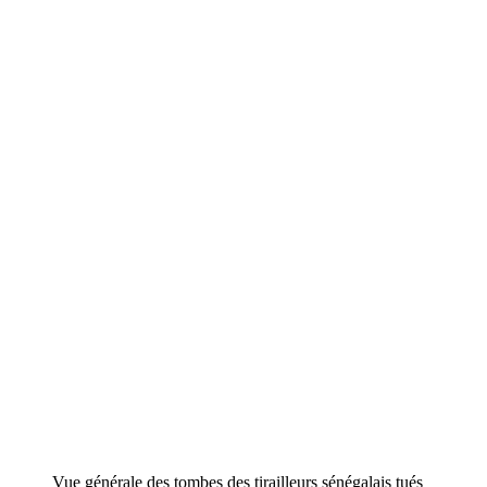
Vue générale des tombes des tirailleurs sénégalais tués