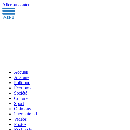
Aller au contenu
Accueil
A la une
Politique
Économie
Société
Culture
Sport
Opinions
International
Vidéos
Photos
Recherche