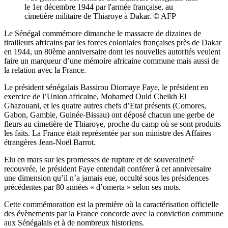
le 1er décembre 1944 par l'armée française, au
cimetière militaire de Thiaroye à Dakar. © AFP
Le Sénégal commémore dimanche le massacre de dizaines de
tirailleurs africains par les forces coloniales françaises près de Dakar
en 1944, un 80ème anniversaire dont les nouvelles autorités veulent
faire un marqueur d’une mémoire africaine commune mais aussi de
la relation avec la France.
Le président sénégalais Bassirou Diomaye Faye, le président en
exercice de l’Union africaine, Mohamed Ould Cheikh El
Ghazouani, et les quatre autres chefs d’Etat présents (Comores,
Gabon, Gambie, Guinée-Bissau) ont déposé chacun une gerbe de
fleurs au cimetière de Thiaroye, proche du camp où se sont produits
les faits. La France était représentée par son ministre des Affaires
étrangères Jean-Noël Barrot.
Elu en mars sur les promesses de rupture et de souveraineté
recouvrée, le président Faye entendait conférer à cet anniversaire
une dimension qu’il n’a jamais eue, occulté sous les présidences
précédentes par 80 années « d’omerta » selon ses mots.
Cette commémoration est la première où la caractérisation officielle
des évènements par la France concorde avec la conviction commune
aux Sénégalais et à de nombreux historiens.