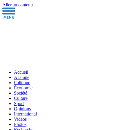
Aller au contenu
Accueil
A la une
Politique
Économie
Société
Culture
Sport
Opinions
International
Vidéos
Photos
Recherche