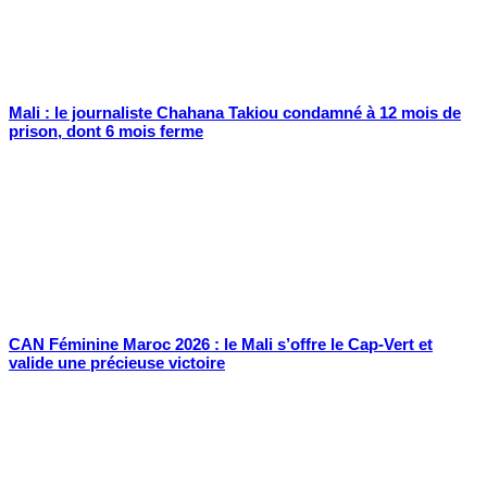
Mali : le journaliste Chahana Takiou condamné à 12 mois de
prison, dont 6 mois ferme
CAN Féminine Maroc 2026 : le Mali s’offre le Cap-Vert et
valide une précieuse victoire