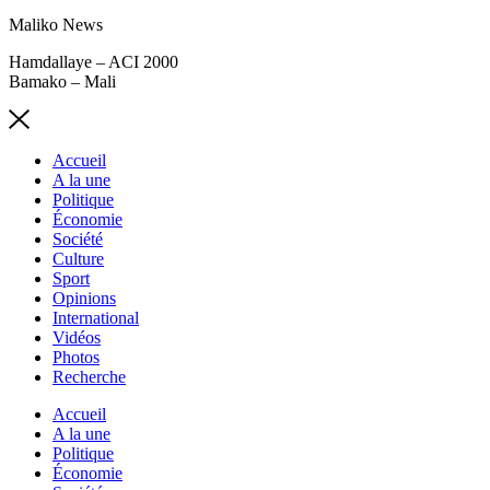
Maliko News
Hamdallaye – ACI 2000
Bamako – Mali
Accueil
A la une
Politique
Économie
Société
Culture
Sport
Opinions
International
Vidéos
Photos
Recherche
Accueil
A la une
Politique
Économie