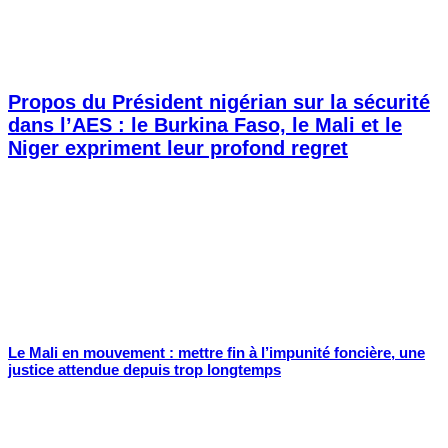
Propos du Président nigérian sur la sécurité
dans l’AES : le Burkina Faso, le Mali et le
Niger expriment leur profond regret
Le Mali en mouvement : mettre fin à l’impunité foncière, une
justice attendue depuis trop longtemps