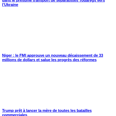
dans le présumé transport de séparatistes Touaregs vers
l’Ukraine
Niger : le FMI approuve un nouveau décaissement de 33
millions de dollars et salue les progrès des réformes
Trump prêt à lancer la mère de toutes les batailles
commerciales