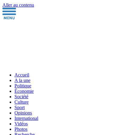
Aller au contenu
Accueil
A la une
Politique
Économie
Société
Culture
Sport
Opinions
International
Vidéos
Photos
Recherche