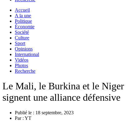
Accueil
A la une
Politique
Économie
Société
Culture
Sport
Opinions
International
Vidéos
Photos
Recherche
Le Mali, le Burkina et le Niger
signent une alliance défensive
Publié le :
18 septembre, 2023
Par :
YT