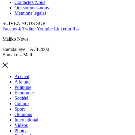
Contactez-Nous
Qui sommes-nous
Mentions légales
SUIVEZ-NOUS SUR
Facebook
Twitter
Youtube
Linkedin
Rss
Maliko News
Hamdallaye – ACI 2000
Bamako – Mali
Accueil
A la une
Politique
Économie
Société
Culture
Sport
Opinions
International
Vidéos
Photos