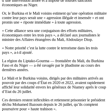
d’une intervention armée et a imposé de lourdes sanctions
économiques au Niger.
Or, le Burkina et le Mali voisins estiment qu’une opération militaire
contre leur pays serait une « agression illégale et insensée » et ont
promis une « riposte immédiate » à toute agression.
« Cette alliance sera une conjugaison des efforts militaires,
économiques entre les trois pays », a déclaré aux journalistes le
ministre des Affaires étrangères du Mali, Abdoulaye Diop.
« Notre priorité c’est la lutte contre le terrorisme dans les trois
pays », a-t-il ajouté.
La région du Liptako-Gourma — frontalière du Mali, du Burkina
Faso et du Niger — a été ravagée par le jihadisme au cours des
dernières années.
Le Mali et le Burkina voisins, dirigés par des militaires arrivés au
pouvoir par des coups d’État en 2020 et 2022, avaient rapidement
affiché leur solidarité envers les généraux de Niamey après le coup
d’Etat du 26 juillet.
Ces derniers restent inflexibles et retiennent prisonnier le président
déchu Mohamed Bazoum depuis le 26 juillet, qu’ils comptent
poursuivre pour « haute trahison ».