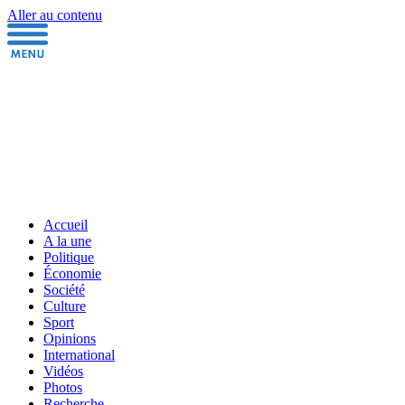
Aller au contenu
Accueil
A la une
Politique
Économie
Société
Culture
Sport
Opinions
International
Vidéos
Photos
Recherche