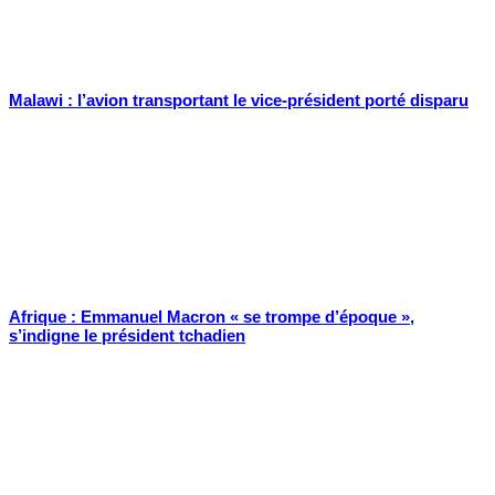
Malawi : l’avion transportant le vice-président porté disparu
Afrique : Emmanuel Macron « se trompe d’époque »,
s’indigne le président tchadien