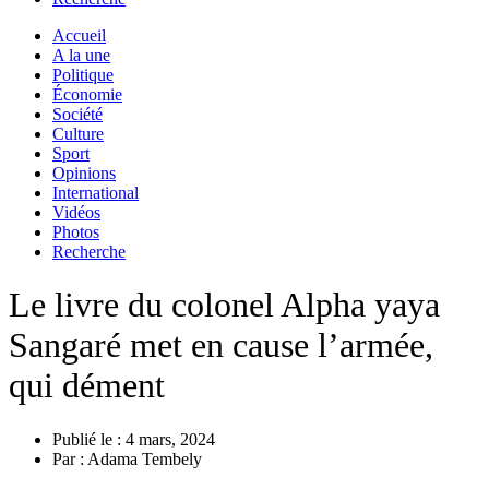
Accueil
A la une
Politique
Économie
Société
Culture
Sport
Opinions
International
Vidéos
Photos
Recherche
Le livre du colonel Alpha yaya
Sangaré met en cause l’armée,
qui dément
Publié le :
4 mars, 2024
Par :
Adama Tembely