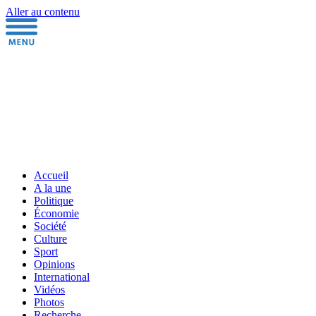
Aller au contenu
Accueil
A la une
Politique
Économie
Société
Culture
Sport
Opinions
International
Vidéos
Photos
Recherche