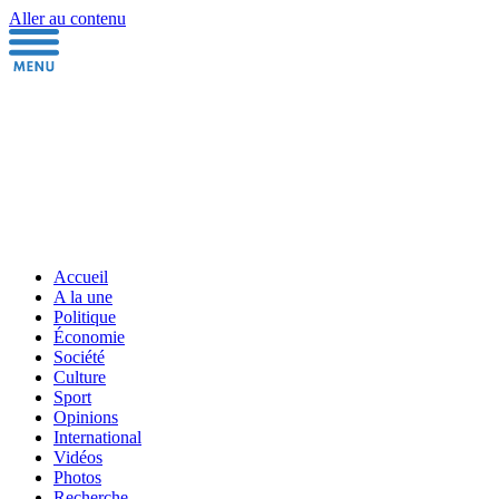
Aller au contenu
Accueil
A la une
Politique
Économie
Société
Culture
Sport
Opinions
International
Vidéos
Photos
Recherche