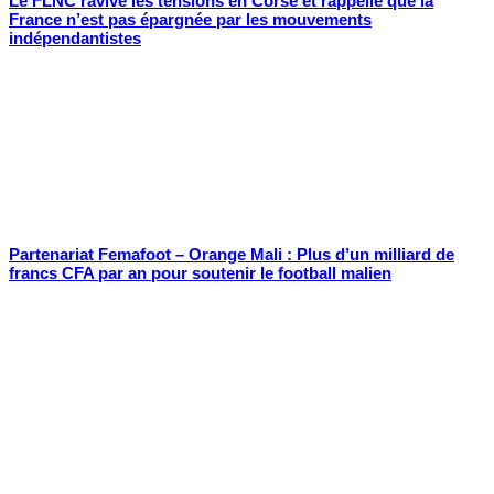
Le FLNC ravive les tensions en Corse et rappelle que la
France n’est pas épargnée par les mouvements
indépendantistes
Partenariat Femafoot – Orange Mali : Plus d’un milliard de
francs CFA par an pour soutenir le football malien