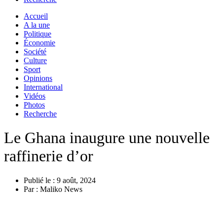
Accueil
A la une
Politique
Économie
Société
Culture
Sport
Opinions
International
Vidéos
Photos
Recherche
Le Ghana inaugure une nouvelle
raffinerie d’or
Publié le :
9 août, 2024
Par :
Maliko News