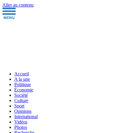
Aller au contenu
Accueil
A la une
Politique
Économie
Société
Culture
Sport
Opinions
International
Vidéos
Photos
Recherche