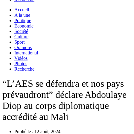
Accueil
A la une
Politique
Économie
Société
Culture
Sport
Opinions
International
Vidéos
Photos
Recherche
“L’AES se défendra et nos pays
prévaudront” déclare Abdoulaye
Diop au corps diplomatique
accrédité au Mali
Publié le :
12 août, 2024