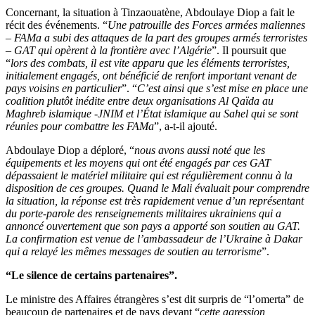
Concernant, la situation à Tinzaouatène, Abdoulaye Diop a fait le
récit des événements. “
Une patrouille des Forces armées maliennes
– FAMa a subi des attaques de la part des groupes armés terroristes
– GAT qui opèrent à la frontière avec l’Algérie
”. Il poursuit que
“
lors des combats, il est vite apparu que les éléments terroristes,
initialement engagés, ont bénéficié de renfort important venant de
pays voisins en particulier
”. “
C’est ainsi que s’est mise en place une
coalition plutôt inédite entre deux organisations Al Qaïda au
Maghreb islamique -JNIM et l’État islamique au Sahel qui se sont
réunies pour combattre les FAMa
”, a-t-il ajouté.
Abdoulaye Diop a déploré, “
nous avons aussi noté que les
équipements et les moyens qui ont été engagés par ces GAT
dépassaient le matériel militaire qui est régulièrement connu à la
disposition de ces groupes. Quand le Mali évaluait pour comprendre
la situation, la réponse est très rapidement venue d’un représentant
du porte-parole des renseignements militaires ukrainiens qui a
annoncé ouvertement que son pays a apporté son soutien au GAT.
La confirmation est venue de l’ambassadeur de l’Ukraine à Dakar
qui a relayé les mêmes messages de soutien au terrorisme
”.
“Le silence de certains partenaires”.
Le ministre des Affaires étrangères s’est dit surpris de “l’omerta” de
beaucoup de partenaires et de pays devant “
cette agression