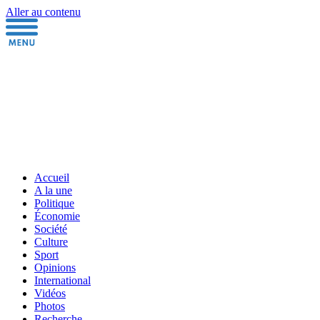
Aller au contenu
Accueil
A la une
Politique
Économie
Société
Culture
Sport
Opinions
International
Vidéos
Photos
Recherche