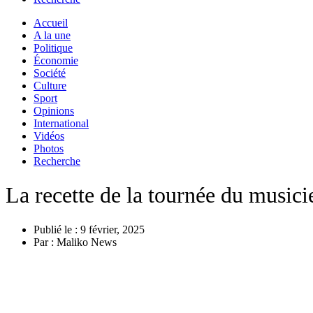
Accueil
A la une
Politique
Économie
Société
Culture
Sport
Opinions
International
Vidéos
Photos
Recherche
La recette de la tournée du music
Publié le :
9 février, 2025
Par :
Maliko News