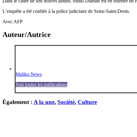
Dans le cadre de son nouvel album, Sidiki Diabaté est en tournée en 
L’enquête a été confiée à la police judiciaire de Seine-Saint-Denis.
Avec AFP
Auteur/Autrice
Maliko News
Voir toutes les publications
Également :
A la une
,
Société
,
Culture