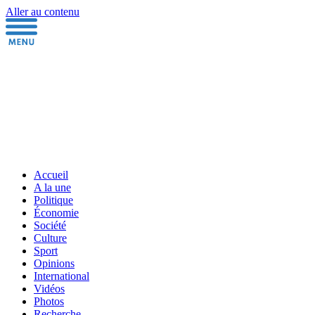
Aller au contenu
Accueil
A la une
Politique
Économie
Société
Culture
Sport
Opinions
International
Vidéos
Photos
Recherche