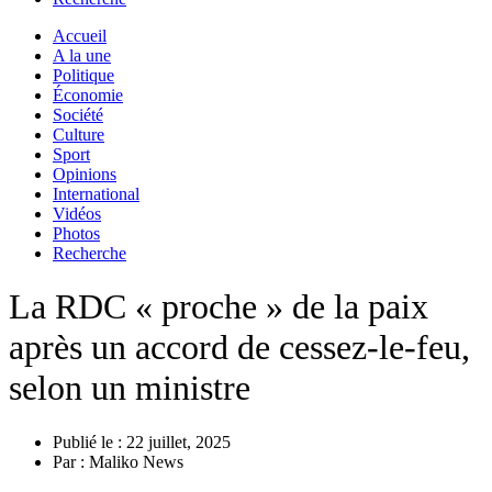
Accueil
A la une
Politique
Économie
Société
Culture
Sport
Opinions
International
Vidéos
Photos
Recherche
La RDC « proche » de la paix
après un accord de cessez-le-feu,
selon un ministre
Publié le :
22 juillet, 2025
Par :
Maliko News