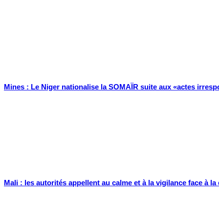
Mines : Le Niger nationalise la SOMAÏR suite aux «actes irresp
Mali : les autorités appellent au calme et à la vigilance face à l