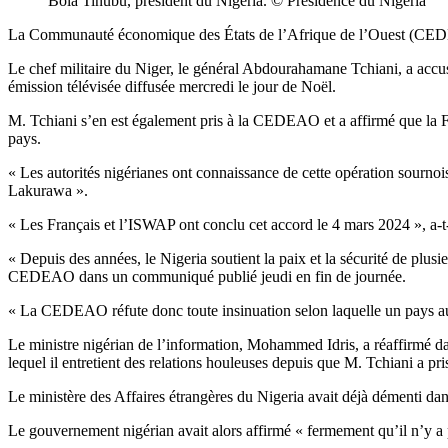
Bola Tinubu, président du Nigeria. © Présidence du Nigéria
La Communauté économique des États de l’Afrique de l’Ouest (CEDEAO)
Le chef militaire du Niger, le général Abdourahamane Tchiani, a accusé
émission télévisée diffusée mercredi le jour de Noël.
M. Tchiani s’en est également pris à la CEDEAO et a affirmé que la Fr
pays.
« Les autorités nigérianes ont connaissance de cette opération sournois
Lakurawa ».
« Les Français et l’ISWAP ont conclu cet accord le 4 mars 2024 », a-t-
« Depuis des années, le Nigeria soutient la paix et la sécurité de plus
CEDEAO dans un communiqué publié jeudi en fin de journée.
« La CEDEAO réfute donc toute insinuation selon laquelle un pays aus
Le ministre nigérian de l’information, Mohammed Idris, a réaffirmé da
lequel il entretient des relations houleuses depuis que M. Tchiani a pri
Le ministère des Affaires étrangères du Nigeria avait déjà démenti dan
Le gouvernement nigérian avait alors affirmé « fermement qu’il n’y a p