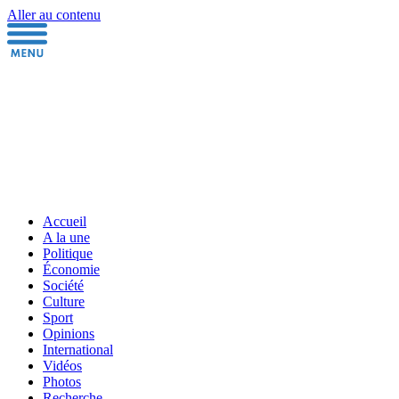
Aller au contenu
Accueil
A la une
Politique
Économie
Société
Culture
Sport
Opinions
International
Vidéos
Photos
Recherche