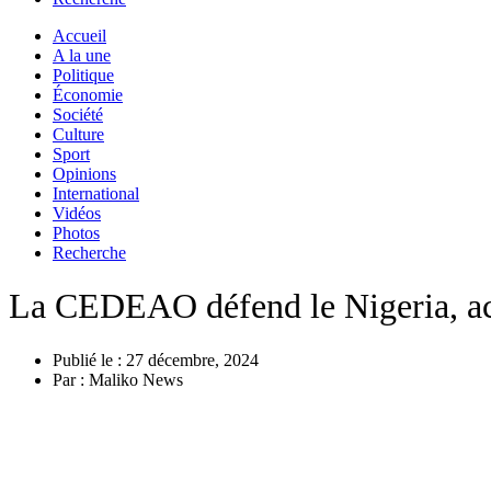
Accueil
A la une
Politique
Économie
Société
Culture
Sport
Opinions
International
Vidéos
Photos
Recherche
La CEDEAO défend le Nigeria, acc
Publié le :
27 décembre, 2024
Par :
Maliko News