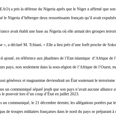
 a pris la défense du Nigeria après que le Niger a affirmé que son vo
 le Nigeria d’héberger deux ressortissants français qu’il avait expulsés
ance avait établi une base au Nigeria où elle armait des groupes terror
e », a déclaré M. Tchiani. « Elle a lieu près d’une forêt proche de Sokot
il ajouté, en référence aux jihadistes de l’Etat islamique d’Afrique de
ieurs pays, non seulement dans la sous-région de l’Afrique de l’Ouest, ma
si généreux et magnanime deviendrait un État soutenant le terrorisme 
ns un communiqué séparé jeudi que son pays n’avait aucune alliance ave
s le pouvoir lors d’un coup d’État en juillet 2023.
s un communiqué, le 21 décembre dernier, les allégations portées par le 
as de troupes militaires françaises dans le nord du pays se préparant à