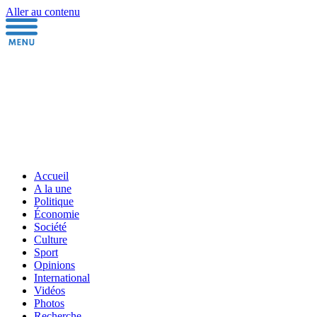
Aller au contenu
Accueil
A la une
Politique
Économie
Société
Culture
Sport
Opinions
International
Vidéos
Photos
Recherche