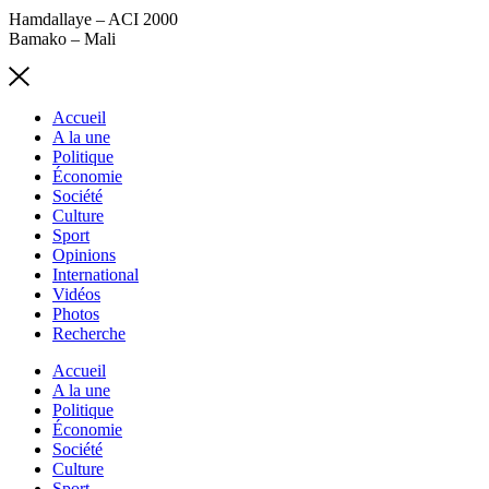
Hamdallaye – ACI 2000
Bamako – Mali
Accueil
A la une
Politique
Économie
Société
Culture
Sport
Opinions
International
Vidéos
Photos
Recherche
Accueil
A la une
Politique
Économie
Société
Culture
Sport