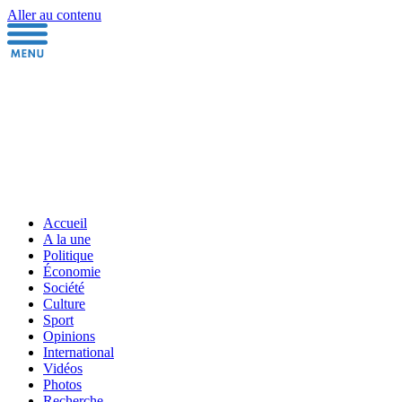
Aller au contenu
Accueil
A la une
Politique
Économie
Société
Culture
Sport
Opinions
International
Vidéos
Photos
Recherche