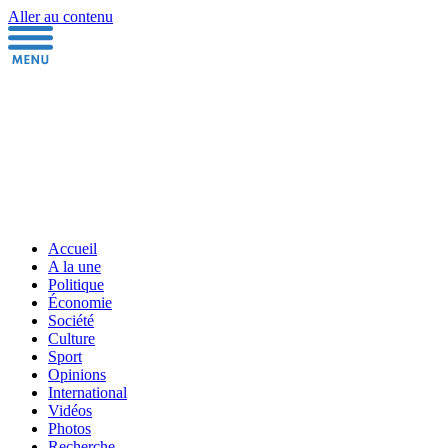
Aller au contenu
Accueil
A la une
Politique
Économie
Société
Culture
Sport
Opinions
International
Vidéos
Photos
Recherche