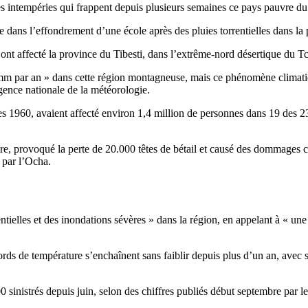
s intempéries qui frappent depuis plusieurs semaines ce pays pauvre du
ie dans l’effondrement d’une école après des pluies torrentielles dans l
nt affecté la province du Tibesti, dans l’extrême-nord désertique du T
00 mm par an » dans cette région montagneuse, mais ce phénomène climati
gence nationale de la météorologie.
ées 1960, avaient affecté environ 1,4 million de personnes dans 19 des 
ure, provoqué la perte de 20.000 têtes de bétail et causé des dommages c
e par l’Ocha.
ntielles et des inondations sévères » dans la région, en appelant à « une
cords de température s’enchaînent sans faiblir depuis plus d’un an, avec
0 sinistrés depuis juin, selon des chiffres publiés début septembre par le