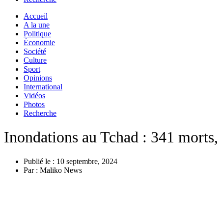
Accueil
A la une
Politique
Économie
Société
Culture
Sport
Opinions
International
Vidéos
Photos
Recherche
Inondations au Tchad : 341 morts, p
Publié le :
10 septembre, 2024
Par :
Maliko News