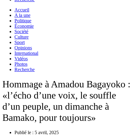
Accueil
A la une
Politique
Économie
Société
Culture
Sport
Opinions
International
Vidéos
Photos
Recherche
Hommage à Amadou Bagayoko :
«l’écho d’une voix, le souffle
d’un peuple, un dimanche à
Bamako, pour toujours»
Publié le :
5 avril, 2025