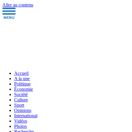
Aller au contenu
Accueil
A la une
Politique
Économie
Société
Culture
Sport
Opinions
International
Vidéos
Photos
Recherche