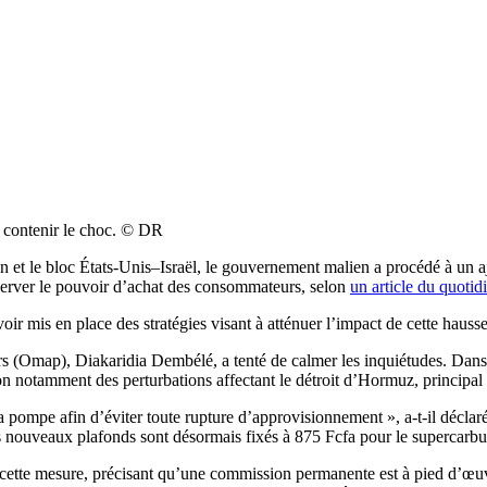
e contenir le choc. © DR
ran et le bloc États-Unis–Israël, le gouvernement malien a procédé à un 
éserver le pouvoir d’achat des consommateurs, selon
un article du quotidi
avoir mis en place des stratégies visant à atténuer l’impact de cette hauss
rs (Omap), Diakaridia Dembélé, a tenté de calmer les inquiétudes. Dans u
on notamment des perturbations affectant le détroit d’Hormuz, principal 
 pompe afin d’éviter toute rupture d’approvisionnement », a-t-il déclaré. S
s nouveaux plafonds sont désormais fixés à 875 Fcfa pour le supercarbur
ette mesure, précisant qu’une commission permanente est à pied d’œuvre p