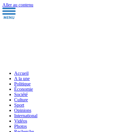
Aller au contenu
Accueil
A la une
Politique
Économie
Société
Culture
Sport
Opinions
International
Vidéos
Photos
Recherche