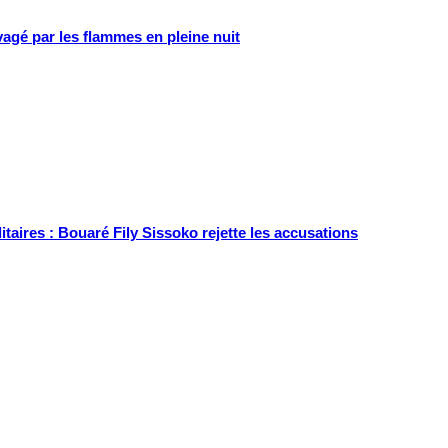
gé par les flammes en pleine nuit
itaires : Bouaré Fily Sissoko rejette les accusations