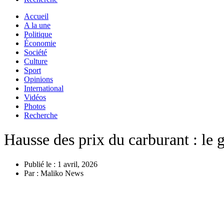
Accueil
A la une
Politique
Économie
Société
Culture
Sport
Opinions
International
Vidéos
Photos
Recherche
Hausse des prix du carburant : le 
Publié le :
1 avril, 2026
Par :
Maliko News