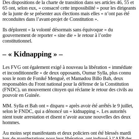
Des dispositions de la charte de transition dans ses articles 46, 55 et
65 ont, selon eux, « consacré cette impossibilité » pour les dirigeants
de la junte de se présenter aux élections mais elles « n’ont pas été
reconduites dans l’avant-projet de Constitution ».
Ils déplorent « la volonté désormais sans équivoque » du
gouvernement de reporter « sine die » le retour à l’ordre
constitutionnel.
– « Kidnapping » –
Les FVG ont également exigé à nouveau la libération « immédiate
et inconditionnelle » de deux opposants, Oumar Sylla, plus connu
sous le nom de Foniké Menguè, et Mamadou Billo Bah, deux
responsables du Front national pour la défense de la Constitution
(FNDC), un mouvement citoyen qui réclame le retour des civils au
pouvoir en Guinée.
MM. Sylla et Bah ont « disparu » après avoir été arrêtés le 9 juillet,
selon le FNDC, qui a dénoncé un « kidnapping ». Les autorités
nient toute arrestation et disent n’avoir aucune nouvelles des deux
hommes.
Au moins sept manifestants et deux policiers ont été blessés mardi
lors de manifestations pour leur libération, ont indiqué à l’AFP des