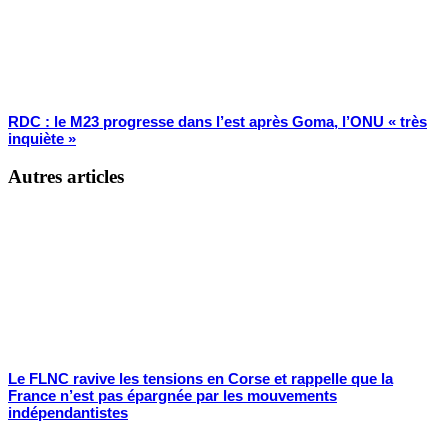
RDC : le M23 progresse dans l’est après Goma, l’ONU « très
inquiète »
Autres articles
Le FLNC ravive les tensions en Corse et rappelle que la
France n’est pas épargnée par les mouvements
indépendantistes