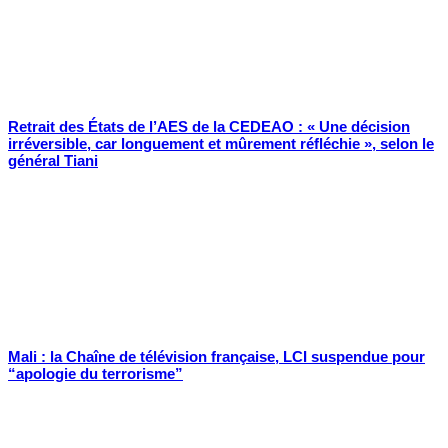
Retrait des États de l’AES de la CEDEAO : « Une décision
irréversible, car longuement et mûrement réfléchie », selon le
général Tiani
Mali : la Chaîne de télévision française, LCI suspendue pour
“apologie du terrorisme”