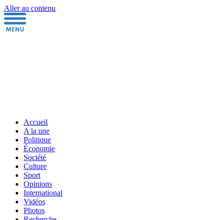
Aller au contenu
Accueil
A la une
Politique
Économie
Société
Culture
Sport
Opinions
International
Vidéos
Photos
Recherche