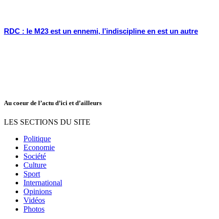
RDC : le M23 est un ennemi, l’indiscipline en est un autre
Au coeur de l’actu d’ici et d’ailleurs
LES SECTIONS DU SITE
Politique
Economie
Société
Culture
Sport
International
Opinions
Vidéos
Photos