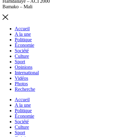
Hamdallaye – ACI 2000
Bamako – Mali
Accueil
A la une
Politique
Économie
Société
Culture
Sport
Opinions
International
Vidéos
Photos
Recherche
Accueil
A la une
Politique
Économie
Société
Culture
Sport