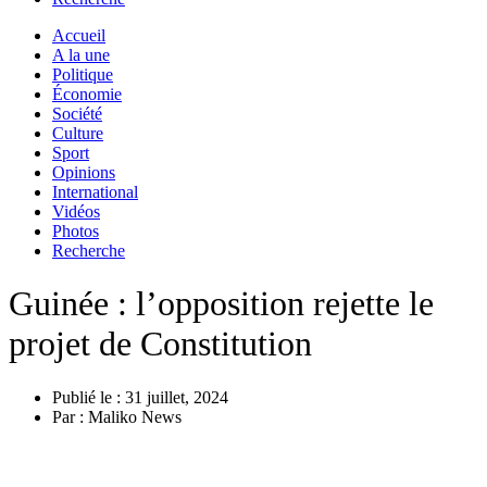
Accueil
A la une
Politique
Économie
Société
Culture
Sport
Opinions
International
Vidéos
Photos
Recherche
Guinée : l’opposition rejette le
projet de Constitution
Publié le :
31 juillet, 2024
Par :
Maliko News