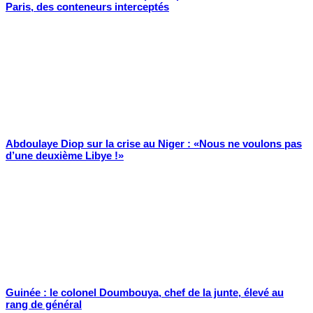
Paris, des conteneurs interceptés
Abdoulaye Diop sur la crise au Niger : «Nous ne voulons pas
d’une deuxième Libye !»
Guinée : le colonel Doumbouya, chef de la junte, élevé au
rang de général