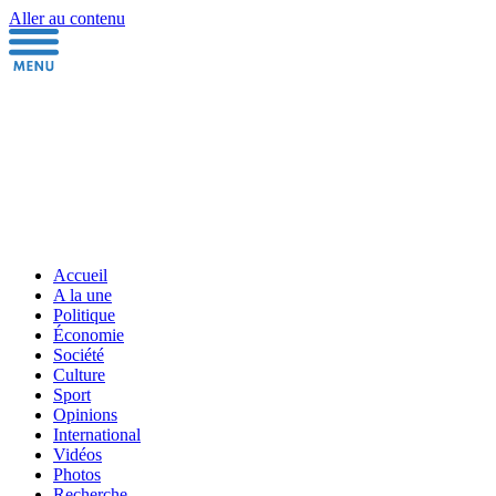
Aller au contenu
Accueil
A la une
Politique
Économie
Société
Culture
Sport
Opinions
International
Vidéos
Photos
Recherche