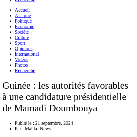
Accueil
A la une
Politique
Économie
Société
Culture
Sport
Opinions
International
Vidéos
Photos
Recherche
Guinée : les autorités favorables
à une candidature présidentielle
de Mamadi Doumbouya
Publié le :
21 septembre, 2024
Par :
Maliko News