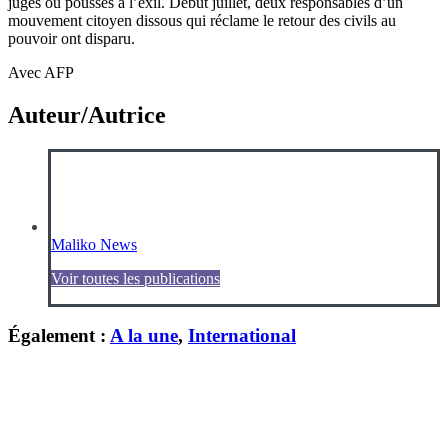
juges ou poussés à l’exil. Début juillet, deux responsables d’un
mouvement citoyen dissous qui réclame le retour des civils au
pouvoir ont disparu.
Avec AFP
Auteur/Autrice
Maliko News
Voir toutes les publications
Également :
A la une
,
International