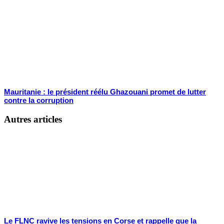
Mauritanie : le président réélu Ghazouani promet de lutter
contre la corruption
Autres articles
Le FLNC ravive les tensions en Corse et rappelle que la