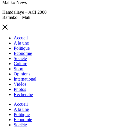
Maliko News
Hamdallaye – ACI 2000
Bamako – Mali
Accueil
A la une
Politique
Économie
Société
Culture
Sport
Opinions
International
Vidéos
Photos
Recherche
Accueil
A la une
Politique
Économie
Société