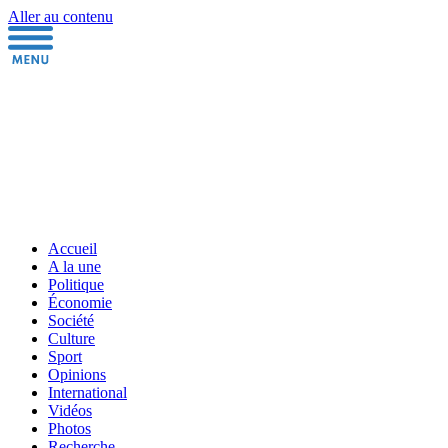
Aller au contenu
Accueil
A la une
Politique
Économie
Société
Culture
Sport
Opinions
International
Vidéos
Photos
Recherche