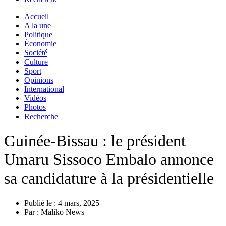
Accueil
A la une
Politique
Économie
Société
Culture
Sport
Opinions
International
Vidéos
Photos
Recherche
Guinée-Bissau : le président
Umaru Sissoco Embalo annonce
sa candidature à la présidentielle
Publié le :
4 mars, 2025
Par :
Maliko News