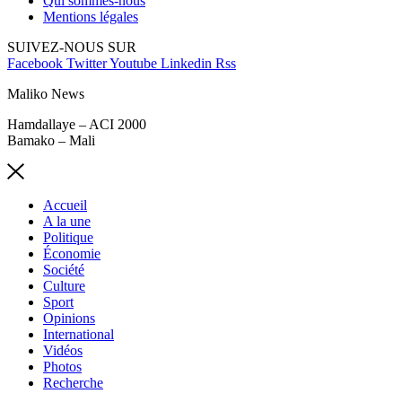
Qui sommes-nous
Mentions légales
SUIVEZ-NOUS SUR
Facebook
Twitter
Youtube
Linkedin
Rss
Maliko News
Hamdallaye – ACI 2000
Bamako – Mali
Accueil
A la une
Politique
Économie
Société
Culture
Sport
Opinions
International
Vidéos
Photos
Recherche