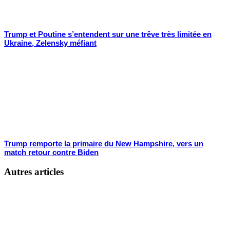
Trump et Poutine s’entendent sur une trêve très limitée en
Ukraine, Zelensky méfiant
Trump remporte la primaire du New Hampshire, vers un
match retour contre Biden
Autres articles