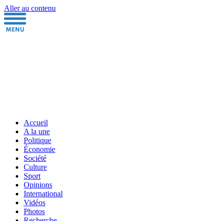
Aller au contenu
Accueil
A la une
Politique
Économie
Société
Culture
Sport
Opinions
International
Vidéos
Photos
Recherche