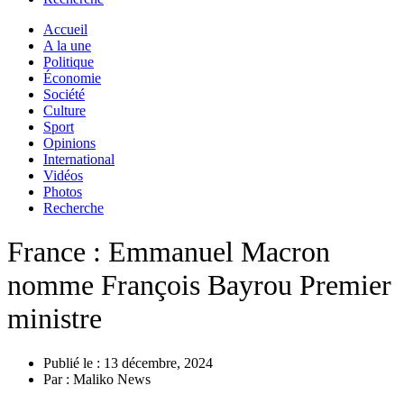
Accueil
A la une
Politique
Économie
Société
Culture
Sport
Opinions
International
Vidéos
Photos
Recherche
France : Emmanuel Macron
nomme François Bayrou Premier
ministre
Publié le :
13 décembre, 2024
Par :
Maliko News