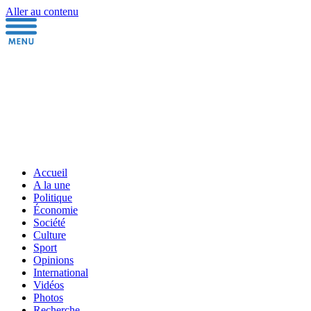
Aller au contenu
Accueil
A la une
Politique
Économie
Société
Culture
Sport
Opinions
International
Vidéos
Photos
Recherche