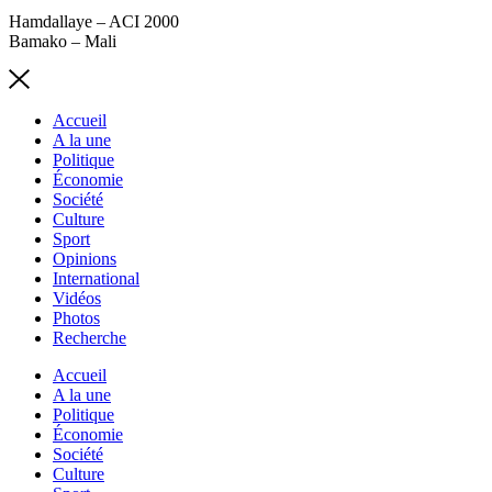
Hamdallaye – ACI 2000
Bamako – Mali
Accueil
A la une
Politique
Économie
Société
Culture
Sport
Opinions
International
Vidéos
Photos
Recherche
Accueil
A la une
Politique
Économie
Société
Culture