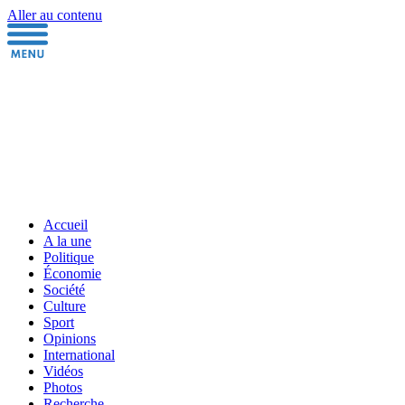
Aller au contenu
Accueil
A la une
Politique
Économie
Société
Culture
Sport
Opinions
International
Vidéos
Photos
Recherche