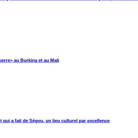
uerre» au Burkina et au Mali
 qui a fait de Ségou, un lieu culturel par excellence