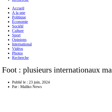
Accueil
A la une
Politique
Économie
Société
Culture
Sport
Opinions
International
Vidéos
Photos
Recherche
Foot : plusieurs internationaux ma
Publié le :
23 juin, 2024
Par :
Maliko News