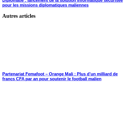
Diplomatie : lancement de la solution informatique sécurisée
pour les missions diplomatiques maliennes
Autres articles
Partenariat Femafoot – Orange Mali : Plus d’un milliard de
francs CFA par an pour soutenir le football malien