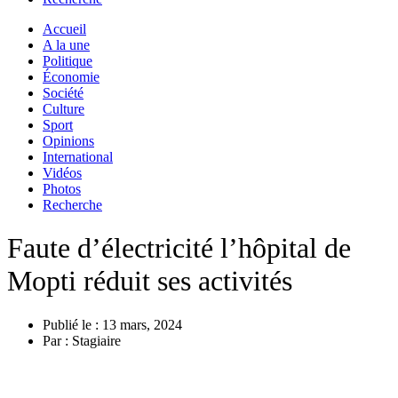
Accueil
A la une
Politique
Économie
Société
Culture
Sport
Opinions
International
Vidéos
Photos
Recherche
Faute d’électricité l’hôpital de
Mopti réduit ses activités
Publié le :
13 mars, 2024
Par :
Stagiaire