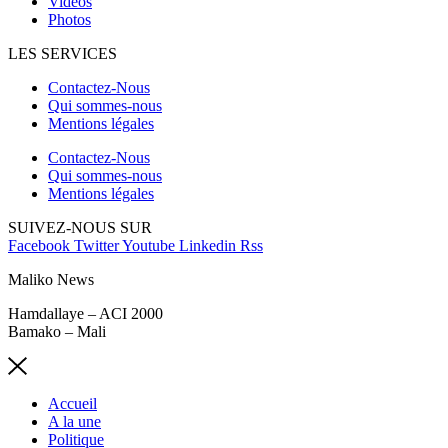
Vidéos
Photos
LES SERVICES
Contactez-Nous
Qui sommes-nous
Mentions légales
Contactez-Nous
Qui sommes-nous
Mentions légales
SUIVEZ-NOUS SUR
Facebook
Twitter
Youtube
Linkedin
Rss
Maliko News
Hamdallaye – ACI 2000
Bamako – Mali
Accueil
A la une
Politique