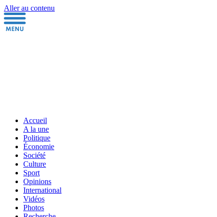
Aller au contenu
Accueil
A la une
Politique
Économie
Société
Culture
Sport
Opinions
International
Vidéos
Photos
Recherche